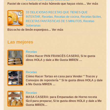
Pastel de coco helado el más húmedo que hayas visto… Ver más
33 DELICIOSAS RECETAS QUE TIENES QUE
INTENTAR
,
Recetas
,
Recetas de cocina
,
Recetas fáciles
,
RECETAS FANTÁSTICAS DE 5 MINUTOS
,
Recetas
Soberanas
Bizcocho de limón esponjoso… Ver más
Las mejores
Recetas
Cómo Hacer PAN FRANCÉS CASERO, Si te gusta
dinos HOLA y dale a Me Gusta MIREN …
Recetas
Cómo Hacer Tortas en casa para Vender ” Trucos y
Consejos de repostería ” Si te gusta dinos HOLA y dale
a Me Gusta MIREN …
Recetas
MASA CASERA: para Empanadas de Horno receta
fácil para preparar, Si te gusta dinos HOLA y dale a Me
Gusta MIREN…