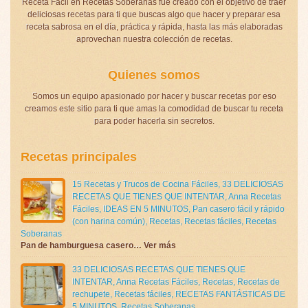
Receta Fácil en Recetas Soberanas fue creado con el objetivo de traer
deliciosas recetas para ti que buscas algo que hacer y preparar esa
receta sabrosa en el día, práctica y rápida, hasta las más elaboradas
aprovechan nuestra colección de recetas.
Quienes somos
Somos un equipo apasionado por hacer y buscar recetas por eso
creamos este sitio para ti que amas la comodidad de buscar tu receta
para poder hacerla sin secretos.
Recetas principales
15 Recetas y Trucos de Cocina Fáciles
,
33 DELICIOSAS
RECETAS QUE TIENES QUE INTENTAR
,
Anna Recetas
Fáciles
,
IDEAS EN 5 MINUTOS
,
Pan casero fácil y rápido
(con harina común)
,
Recetas
,
Recetas fáciles
,
Recetas
Soberanas
Pan de hamburguesa casero… Ver más
33 DELICIOSAS RECETAS QUE TIENES QUE
INTENTAR
,
Anna Recetas Fáciles
,
Recetas
,
Recetas de
rechupete
,
Recetas fáciles
,
RECETAS FANTÁSTICAS DE
5 MINUTOS
,
Recetas Soberanas