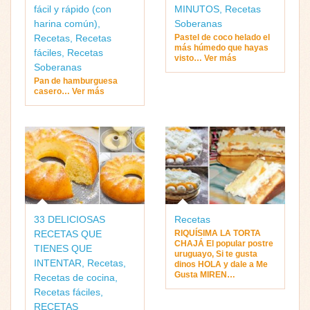
fácil y rápido (con
MINUTOS
,
Recetas
harina común)
,
Soberanas
Recetas
,
Recetas
Pastel de coco helado el
más húmedo que hayas
fáciles
,
Recetas
visto… Ver más
Soberanas
Pan de hamburguesa
casero… Ver más
33 DELICIOSAS
Recetas
RECETAS QUE
RIQUÍSIMA LA TORTA
CHAJÁ El popular postre
TIENES QUE
uruguayo, Si te gusta
INTENTAR
,
Recetas
,
dinos HOLA y dale a Me
Gusta MIREN…
Recetas de cocina
,
Recetas fáciles
,
RECETAS