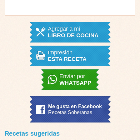
Agregar a mi
LIBRO DE COCINA
Impresión
ESTA RECETA
Enviar por
WHATSAPP
Me gusta en Facebook
Recetas Soberanas
Recetas sugeridas