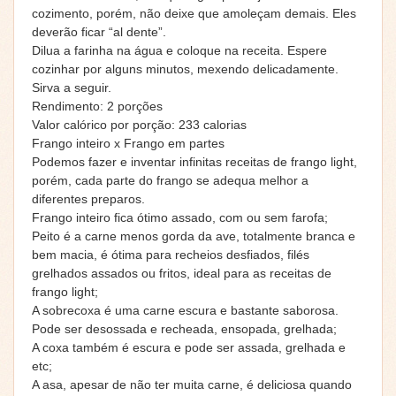
cozimento, porém, não deixe que amoleçam demais. Eles
deverão ficar “al dente”.
Dilua a farinha na água e coloque na receita. Espere
cozinhar por alguns minutos, mexendo delicadamente.
Sirva a seguir.
Rendimento: 2 porções
Valor calórico por porção: 233 calorias
Frango inteiro x Frango em partes
Podemos fazer e inventar infinitas receitas de frango light,
porém, cada parte do frango se adequa melhor a
diferentes preparos.
Frango inteiro fica ótimo assado, com ou sem farofa;
Peito é a carne menos gorda da ave, totalmente branca e
bem macia, é ótima para recheios desfiados, filés
grelhados assados ou fritos, ideal para as receitas de
frango light;
A sobrecoxa é uma carne escura e bastante saborosa.
Pode ser desossada e recheada, ensopada, grelhada;
A coxa também é escura e pode ser assada, grelhada e
etc;
A asa, apesar de não ter muita carne, é deliciosa quando