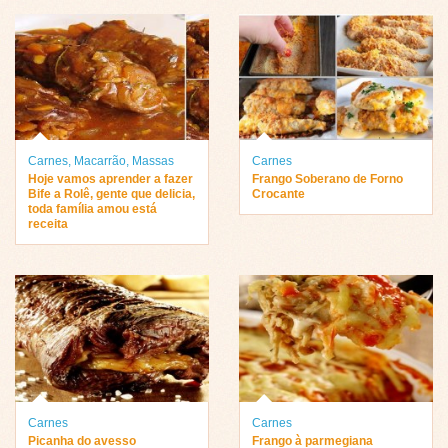
Carnes
,
Macarrão
,
Massas
Carnes
Hoje vamos aprender a fazer
Frango Soberano de Forno
Bife a Rolê, gente que delicia,
Crocante
toda família amou está
receita
Carnes
Carnes
Picanha do avesso
Frango à parmegiana