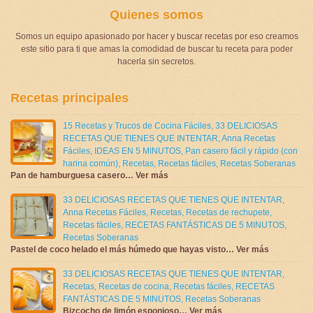
Quienes somos
Somos un equipo apasionado por hacer y buscar recetas por eso creamos
este sitio para ti que amas la comodidad de buscar tu receta para poder
hacerla sin secretos.
Recetas principales
15 Recetas y Trucos de Cocina Fáciles
,
33 DELICIOSAS
RECETAS QUE TIENES QUE INTENTAR
,
Anna Recetas
Fáciles
,
IDEAS EN 5 MINUTOS
,
Pan casero fácil y rápido (con
harina común)
,
Recetas
,
Recetas fáciles
,
Recetas Soberanas
Pan de hamburguesa casero… Ver más
33 DELICIOSAS RECETAS QUE TIENES QUE INTENTAR
,
Anna Recetas Fáciles
,
Recetas
,
Recetas de rechupete
,
Recetas fáciles
,
RECETAS FANTÁSTICAS DE 5 MINUTOS
,
Recetas Soberanas
Pastel de coco helado el más húmedo que hayas visto… Ver más
33 DELICIOSAS RECETAS QUE TIENES QUE INTENTAR
,
Recetas
,
Recetas de cocina
,
Recetas fáciles
,
RECETAS
FANTÁSTICAS DE 5 MINUTOS
,
Recetas Soberanas
Bizcocho de limón esponjoso… Ver más