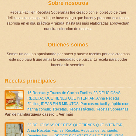
Sobre nosotros
Receta Fácil en Recetas Soberanas fue creado con el objetivo de traer
deliciosas recetas para ti que buscas algo que hacer y preparar esa receta
sabrosa en el día, práctica y rápida, hasta las más elaboradas aprovechan
nuestra colección de recetas.
Quienes somos
Somos un equipo apasionado por hacer y buscar recetas por eso creamos
este sitio para ti que amas la comodidad de buscar tu receta para poder
hacerla sin secretos.
Recetas principales
15 Recetas y Trucos de Cocina Fáciles
,
33 DELICIOSAS
RECETAS QUE TIENES QUE INTENTAR
,
Anna Recetas
Fáciles
,
IDEAS EN 5 MINUTOS
,
Pan casero fácil y rápido (con
harina común)
,
Recetas
,
Recetas fáciles
,
Recetas Soberanas
Pan de hamburguesa casero… Ver más
33 DELICIOSAS RECETAS QUE TIENES QUE INTENTAR
,
Anna Recetas Fáciles
,
Recetas
,
Recetas de rechupete
,
Recetas fáciles
,
RECETAS FANTÁSTICAS DE 5 MINUTOS
,