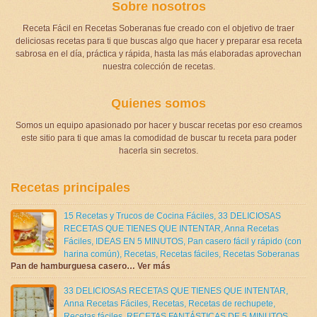
Sobre nosotros
Receta Fácil en Recetas Soberanas fue creado con el objetivo de traer
deliciosas recetas para ti que buscas algo que hacer y preparar esa receta
sabrosa en el día, práctica y rápida, hasta las más elaboradas aprovechan
nuestra colección de recetas.
Quienes somos
Somos un equipo apasionado por hacer y buscar recetas por eso creamos
este sitio para ti que amas la comodidad de buscar tu receta para poder
hacerla sin secretos.
Recetas principales
15 Recetas y Trucos de Cocina Fáciles
,
33 DELICIOSAS
RECETAS QUE TIENES QUE INTENTAR
,
Anna Recetas
Fáciles
,
IDEAS EN 5 MINUTOS
,
Pan casero fácil y rápido (con
harina común)
,
Recetas
,
Recetas fáciles
,
Recetas Soberanas
Pan de hamburguesa casero… Ver más
33 DELICIOSAS RECETAS QUE TIENES QUE INTENTAR
,
Anna Recetas Fáciles
,
Recetas
,
Recetas de rechupete
,
Recetas fáciles
,
RECETAS FANTÁSTICAS DE 5 MINUTOS
,