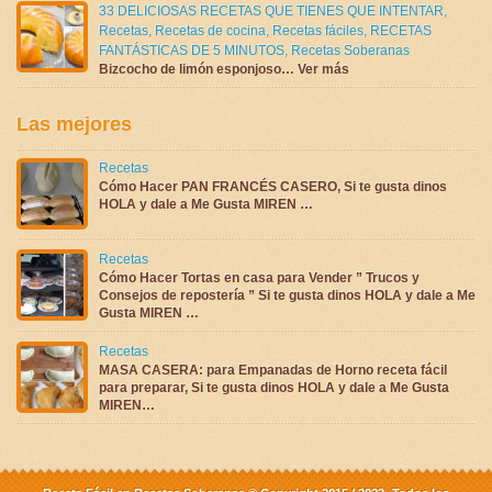
33 DELICIOSAS RECETAS QUE TIENES QUE INTENTAR
,
Recetas
,
Recetas de cocina
,
Recetas fáciles
,
RECETAS
FANTÁSTICAS DE 5 MINUTOS
,
Recetas Soberanas
Bizcocho de limón esponjoso… Ver más
Las mejores
Recetas
Cómo Hacer PAN FRANCÉS CASERO, Si te gusta dinos
HOLA y dale a Me Gusta MIREN …
Recetas
Cómo Hacer Tortas en casa para Vender ” Trucos y
Consejos de repostería ” Si te gusta dinos HOLA y dale a Me
Gusta MIREN …
Recetas
MASA CASERA: para Empanadas de Horno receta fácil
para preparar, Si te gusta dinos HOLA y dale a Me Gusta
MIREN…