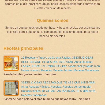
sabrosa en el día, práctica y rápida, hasta las más elaboradas aprovechan
nuestra colección de recetas.
Quienes somos
Somos un equipo apasionado por hacer y buscar recetas por eso creamos
este sitio para ti que amas la comodidad de buscar tu receta para poder
hacerla sin secretos.
Recetas principales
15 Recetas y Trucos de Cocina Fáciles
,
33 DELICIOSAS
RECETAS QUE TIENES QUE INTENTAR
,
Anna Recetas
Fáciles
,
IDEAS EN 5 MINUTOS
,
Pan casero fácil y rápido (con
harina común)
,
Recetas
,
Recetas fáciles
,
Recetas Soberanas
Pan de hamburguesa casero… Ver más
33 DELICIOSAS RECETAS QUE TIENES QUE INTENTAR
,
Anna Recetas Fáciles
,
Recetas
,
Recetas de rechupete
,
Recetas fáciles
,
RECETAS FANTÁSTICAS DE 5 MINUTOS
,
Recetas Soberanas
Pastel de coco helado el más húmedo que hayas visto… Ver más