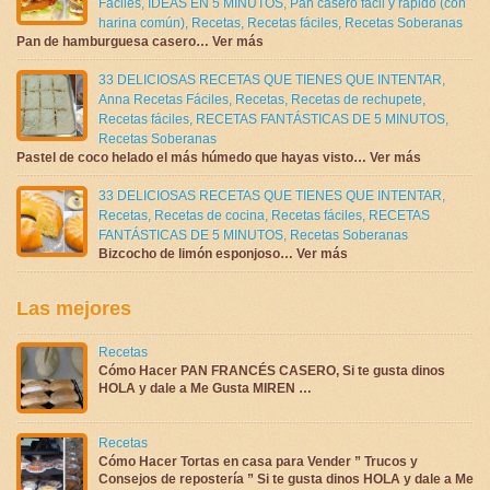
Fáciles
,
IDEAS EN 5 MINUTOS
,
Pan casero fácil y rápido (con
harina común)
,
Recetas
,
Recetas fáciles
,
Recetas Soberanas
Pan de hamburguesa casero… Ver más
33 DELICIOSAS RECETAS QUE TIENES QUE INTENTAR
,
Anna Recetas Fáciles
,
Recetas
,
Recetas de rechupete
,
Recetas fáciles
,
RECETAS FANTÁSTICAS DE 5 MINUTOS
,
Recetas Soberanas
Pastel de coco helado el más húmedo que hayas visto… Ver más
33 DELICIOSAS RECETAS QUE TIENES QUE INTENTAR
,
Recetas
,
Recetas de cocina
,
Recetas fáciles
,
RECETAS
FANTÁSTICAS DE 5 MINUTOS
,
Recetas Soberanas
Bizcocho de limón esponjoso… Ver más
Las mejores
Recetas
Cómo Hacer PAN FRANCÉS CASERO, Si te gusta dinos
HOLA y dale a Me Gusta MIREN …
Recetas
Cómo Hacer Tortas en casa para Vender ” Trucos y
Consejos de repostería ” Si te gusta dinos HOLA y dale a Me