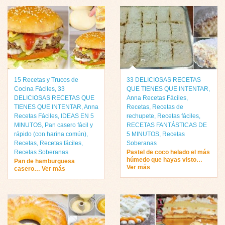
15 Recetas y Trucos de
33 DELICIOSAS RECETAS
Cocina Fáciles
,
33
QUE TIENES QUE INTENTAR
,
DELICIOSAS RECETAS QUE
Anna Recetas Fáciles
,
TIENES QUE INTENTAR
,
Anna
Recetas
,
Recetas de
Recetas Fáciles
,
IDEAS EN 5
rechupete
,
Recetas fáciles
,
MINUTOS
,
Pan casero fácil y
RECETAS FANTÁSTICAS DE
rápido (con harina común)
,
5 MINUTOS
,
Recetas
Recetas
,
Recetas fáciles
,
Soberanas
Recetas Soberanas
Pastel de coco helado el más
húmedo que hayas visto…
Pan de hamburguesa
Ver más
casero… Ver más