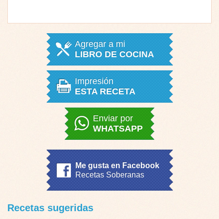
Agregar a mi
LIBRO DE COCINA
Impresión
ESTA RECETA
Enviar por
WHATSAPP
Me gusta en Facebook
Recetas Soberanas
Recetas sugeridas