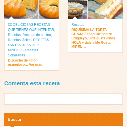
33 DELICIOSAS RECETAS
Recetas
QUE TIENES QUE INTENTAR
,
RIQUÍSIMA LA TORTA
CHAJÁ El popular postre
Recetas
,
Recetas de cocina
,
uruguayo, Si te gusta dinos
Recetas fáciles
,
RECETAS
HOLA y dale a Me Gusta
FANTÁSTICAS DE 5
MIREN…
MINUTOS
,
Recetas
Soberanas
Bizcocho de limón
esponjoso… Ver más
Comenta esta receta
Buscar