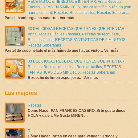
RECETAS QUE TIENES QUE INTENTAR
,
Anna Recetas
Fáciles
,
IDEAS EN 5 MINUTOS
,
Pan casero fácil y rápido (con
harina común)
,
Recetas
,
Recetas fáciles
,
Recetas Soberanas
Pan de hamburguesa casero… Ver más
33 DELICIOSAS RECETAS QUE TIENES QUE INTENTAR
,
Anna Recetas Fáciles
,
Recetas
,
Recetas de rechupete
,
Recetas fáciles
,
RECETAS FANTÁSTICAS DE 5 MINUTOS
,
Recetas Soberanas
Pastel de coco helado el más húmedo que hayas visto… Ver más
33 DELICIOSAS RECETAS QUE TIENES QUE INTENTAR
,
Recetas
,
Recetas de cocina
,
Recetas fáciles
,
RECETAS
FANTÁSTICAS DE 5 MINUTOS
,
Recetas Soberanas
Bizcocho de limón esponjoso… Ver más
Las mejores
Recetas
Cómo Hacer PAN FRANCÉS CASERO, Si te gusta dinos
HOLA y dale a Me Gusta MIREN …
Recetas
Cómo Hacer Tortas en casa para Vender ” Trucos y