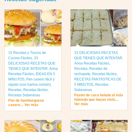
15 Recetas y Trucos de
33 DELICIOSAS RECETAS
Cocina Fáciles
,
33
QUE TIENES QUE INTENTAR
,
DELICIOSAS RECETAS QUE
Anna Recetas Fáciles
,
TIENES QUE INTENTAR
,
Anna
Recetas
,
Recetas de
Recetas Fáciles
,
IDEAS EN 5
rechupete
,
Recetas fáciles
,
MINUTOS
,
Pan casero fácil y
RECETAS FANTÁSTICAS DE
rápido (con harina común)
,
5 MINUTOS
,
Recetas
Recetas
,
Recetas fáciles
,
Soberanas
Recetas Soberanas
Pastel de coco helado el más
húmedo que hayas visto…
Pan de hamburguesa
Ver más
casero… Ver más