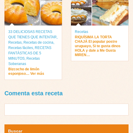
33 DELICIOSAS RECETAS
Recetas
QUE TIENES QUE INTENTAR
,
RIQUÍSIMA LA TORTA
CHAJÁ El popular postre
Recetas
,
Recetas de cocina
,
uruguayo, Si te gusta dinos
Recetas fáciles
,
RECETAS
HOLA y dale a Me Gusta
FANTÁSTICAS DE 5
MIREN…
MINUTOS
,
Recetas
Soberanas
Bizcocho de limón
esponjoso… Ver más
Comenta esta receta
Buscar