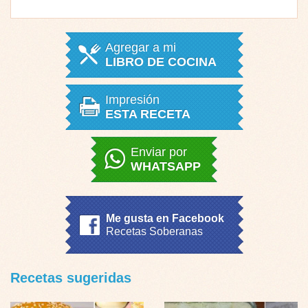
Agregar a mi
LIBRO DE COCINA
Impresión
ESTA RECETA
Enviar por
WHATSAPP
Me gusta en Facebook
Recetas Soberanas
Recetas sugeridas