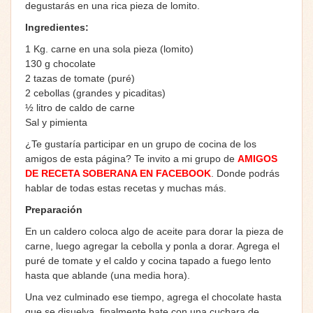
degustarás en una rica pieza de lomito.
Ingredientes:
1 Kg. carne en una sola pieza (lomito)
130 g chocolate
2 tazas de tomate (puré)
2 cebollas (grandes y picaditas)
½ litro de caldo de carne
Sal y pimienta
¿Te gustaría participar en un grupo de cocina de los
amigos de esta página? Te invito a mi grupo de
AMIGOS
DE RECETA SOBERANA EN FACEBOOK
. Donde podrás
hablar de todas estas recetas y muchas más.
Preparación
En un caldero coloca algo de aceite para dorar la pieza de
carne, luego agregar la cebolla y ponla a dorar. Agrega el
puré de tomate y el caldo y cocina tapado a fuego lento
hasta que ablande (una media hora).
Una vez culminado ese tiempo, agrega el chocolate hasta
que se disuelva, finalmente bate con una cuchara de