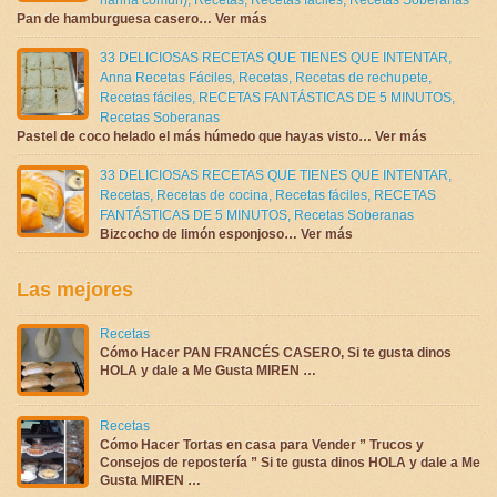
Pan de hamburguesa casero… Ver más
33 DELICIOSAS RECETAS QUE TIENES QUE INTENTAR
,
Anna Recetas Fáciles
,
Recetas
,
Recetas de rechupete
,
Recetas fáciles
,
RECETAS FANTÁSTICAS DE 5 MINUTOS
,
Recetas Soberanas
Pastel de coco helado el más húmedo que hayas visto… Ver más
33 DELICIOSAS RECETAS QUE TIENES QUE INTENTAR
,
Recetas
,
Recetas de cocina
,
Recetas fáciles
,
RECETAS
FANTÁSTICAS DE 5 MINUTOS
,
Recetas Soberanas
Bizcocho de limón esponjoso… Ver más
Las mejores
Recetas
Cómo Hacer PAN FRANCÉS CASERO, Si te gusta dinos
HOLA y dale a Me Gusta MIREN …
Recetas
Cómo Hacer Tortas en casa para Vender ” Trucos y
Consejos de repostería ” Si te gusta dinos HOLA y dale a Me
Gusta MIREN …