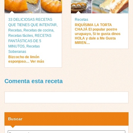
33 DELICIOSAS RECETAS
Recetas
QUE TIENES QUE INTENTAR
,
RIQUÍSIMA LA TORTA
CHAJÁ El popular postre
Recetas
,
Recetas de cocina
,
uruguayo, Si te gusta dinos
Recetas fáciles
,
RECETAS
HOLA y dale a Me Gusta
FANTÁSTICAS DE 5
MIREN…
MINUTOS
,
Recetas
Soberanas
Bizcocho de limón
esponjoso… Ver más
Comenta esta receta
Buscar