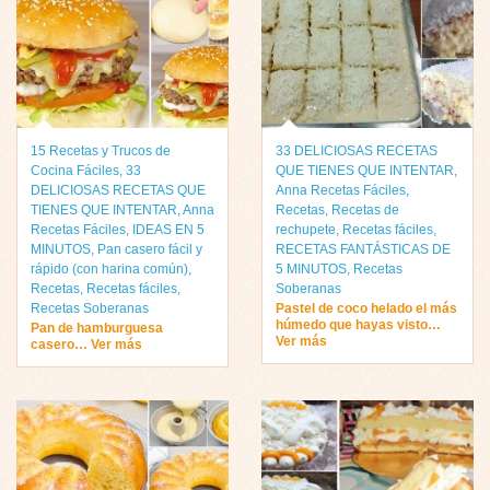
15 Recetas y Trucos de
33 DELICIOSAS RECETAS
Cocina Fáciles
,
33
QUE TIENES QUE INTENTAR
,
DELICIOSAS RECETAS QUE
Anna Recetas Fáciles
,
TIENES QUE INTENTAR
,
Anna
Recetas
,
Recetas de
Recetas Fáciles
,
IDEAS EN 5
rechupete
,
Recetas fáciles
,
MINUTOS
,
Pan casero fácil y
RECETAS FANTÁSTICAS DE
rápido (con harina común)
,
5 MINUTOS
,
Recetas
Recetas
,
Recetas fáciles
,
Soberanas
Recetas Soberanas
Pastel de coco helado el más
húmedo que hayas visto…
Pan de hamburguesa
Ver más
casero… Ver más