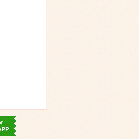
or
APP