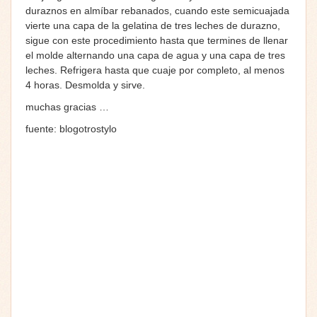
duraznos en almíbar rebanados, cuando este semicuajada
vierte una capa de la gelatina de tres leches de durazno,
sigue con este procedimiento hasta que termines de llenar
el molde alternando una capa de agua y una capa de tres
leches. Refrigera hasta que cuaje por completo, al menos
4 horas. Desmolda y sirve.
muchas gracias …
fuente: blogotrostylo