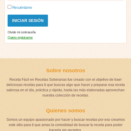
Recuérdame
Olvide mi contraseña
Quiero registrarme
Sobre nosotros
Receta Fácil en Recetas Soberanas fue creado con el objetivo de traer
deliciosas recetas para ti que buscas algo que hacer y preparar esa receta
sabrosa en el día, práctica y rápida, hasta las más elaboradas aprovechan
nuestra colección de recetas.
Quienes somos
Somos un equipo apasionado por hacer y buscar recetas por eso creamos
este sitio para ti que amas la comodidad de buscar tu receta para poder
hacerla sin secretos.