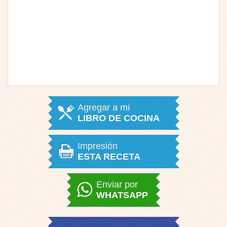
Agregar a mi
LIBRO DE COCINA
Impresión
ESTA RECETA
Enviar por
WHATSAPP