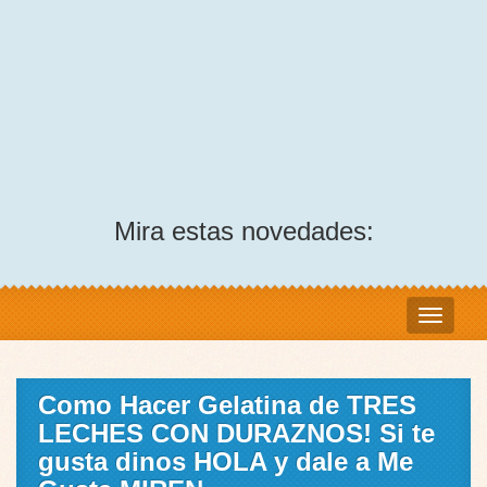
Mira estas novedades:
Como Hacer Gelatina de TRES
LECHES CON DURAZNOS! Si te
gusta dinos HOLA y dale a Me