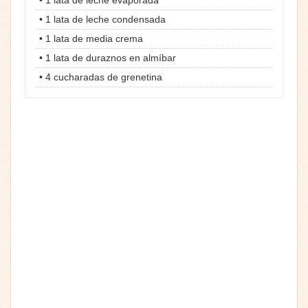
• 1 lata de leche condensada
• 1 lata de media crema
• 1 lata de duraznos en almíbar
• 4 cucharadas de grenetina