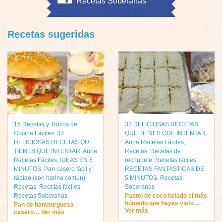
Recetas Soberanas
Recetas sugeridas
15 Recetas y Trucos de
33 DELICIOSAS RECETAS
Cocina Fáciles
,
33
QUE TIENES QUE INTENTAR
,
DELICIOSAS RECETAS QUE
Anna Recetas Fáciles
,
TIENES QUE INTENTAR
,
Anna
Recetas
,
Recetas de
Recetas Fáciles
,
IDEAS EN 5
rechupete
,
Recetas fáciles
,
MINUTOS
,
Pan casero fácil y
RECETAS FANTÁSTICAS DE
rápido (con harina común)
,
5 MINUTOS
,
Recetas
Recetas
,
Recetas fáciles
,
Soberanas
Recetas Soberanas
Pastel de coco helado el más
húmedo que hayas visto…
Pan de hamburguesa
Ver más
casero… Ver más