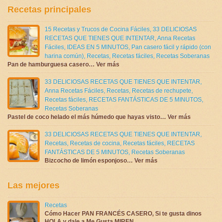
Recetas principales
15 Recetas y Trucos de Cocina Fáciles
,
33 DELICIOSAS
RECETAS QUE TIENES QUE INTENTAR
,
Anna Recetas
Fáciles
,
IDEAS EN 5 MINUTOS
,
Pan casero fácil y rápido (con
harina común)
,
Recetas
,
Recetas fáciles
,
Recetas Soberanas
Pan de hamburguesa casero… Ver más
33 DELICIOSAS RECETAS QUE TIENES QUE INTENTAR
,
Anna Recetas Fáciles
,
Recetas
,
Recetas de rechupete
,
Recetas fáciles
,
RECETAS FANTÁSTICAS DE 5 MINUTOS
,
Recetas Soberanas
Pastel de coco helado el más húmedo que hayas visto… Ver más
33 DELICIOSAS RECETAS QUE TIENES QUE INTENTAR
,
Recetas
,
Recetas de cocina
,
Recetas fáciles
,
RECETAS
FANTÁSTICAS DE 5 MINUTOS
,
Recetas Soberanas
Bizcocho de limón esponjoso… Ver más
Las mejores
Recetas
Cómo Hacer PAN FRANCÉS CASERO, Si te gusta dinos
HOLA y dale a Me Gusta MIREN …