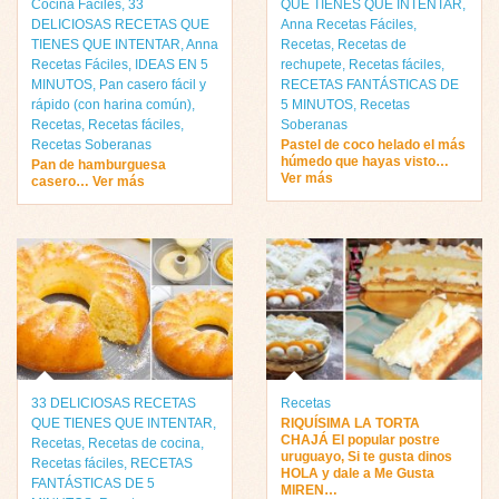
Cocina Fáciles
,
33
QUE TIENES QUE INTENTAR
,
DELICIOSAS RECETAS QUE
Anna Recetas Fáciles
,
TIENES QUE INTENTAR
,
Anna
Recetas
,
Recetas de
Recetas Fáciles
,
IDEAS EN 5
rechupete
,
Recetas fáciles
,
MINUTOS
,
Pan casero fácil y
RECETAS FANTÁSTICAS DE
rápido (con harina común)
,
5 MINUTOS
,
Recetas
Recetas
,
Recetas fáciles
,
Soberanas
Recetas Soberanas
Pastel de coco helado el más
húmedo que hayas visto…
Pan de hamburguesa
Ver más
casero… Ver más
33 DELICIOSAS RECETAS
Recetas
QUE TIENES QUE INTENTAR
,
RIQUÍSIMA LA TORTA
CHAJÁ El popular postre
Recetas
,
Recetas de cocina
,
uruguayo, Si te gusta dinos
Recetas fáciles
,
RECETAS
HOLA y dale a Me Gusta
FANTÁSTICAS DE 5
MIREN…