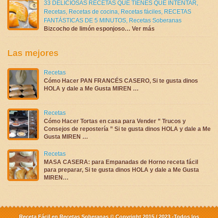
33 DELICIOSAS RECETAS QUE TIENES QUE INTENTAR
,
Recetas
,
Recetas de cocina
,
Recetas fáciles
,
RECETAS
FANTÁSTICAS DE 5 MINUTOS
,
Recetas Soberanas
Bizcocho de limón esponjoso… Ver más
Las mejores
Recetas
Cómo Hacer PAN FRANCÉS CASERO, Si te gusta dinos
HOLA y dale a Me Gusta MIREN …
Recetas
Cómo Hacer Tortas en casa para Vender ” Trucos y
Consejos de repostería ” Si te gusta dinos HOLA y dale a Me
Gusta MIREN …
Recetas
MASA CASERA: para Empanadas de Horno receta fácil
para preparar, Si te gusta dinos HOLA y dale a Me Gusta
MIREN…
Receta Fácil en Recetas Soberanas © Copyright 2015 / 2023 -Todos los