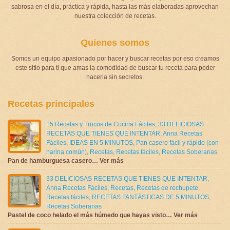
sabrosa en el día, práctica y rápida, hasta las más elaboradas aprovechan
nuestra colección de recetas.
Quienes somos
Somos un equipo apasionado por hacer y buscar recetas por eso creamos
este sitio para ti que amas la comodidad de buscar tu receta para poder
hacerla sin secretos.
Recetas principales
15 Recetas y Trucos de Cocina Fáciles
,
33 DELICIOSAS
RECETAS QUE TIENES QUE INTENTAR
,
Anna Recetas
Fáciles
,
IDEAS EN 5 MINUTOS
,
Pan casero fácil y rápido (con
harina común)
,
Recetas
,
Recetas fáciles
,
Recetas Soberanas
Pan de hamburguesa casero… Ver más
33 DELICIOSAS RECETAS QUE TIENES QUE INTENTAR
,
Anna Recetas Fáciles
,
Recetas
,
Recetas de rechupete
,
Recetas fáciles
,
RECETAS FANTÁSTICAS DE 5 MINUTOS
,
Recetas Soberanas
Pastel de coco helado el más húmedo que hayas visto… Ver más