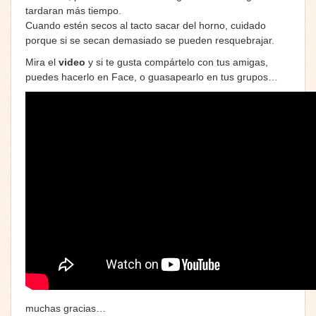
tardaran más tiempo.
Cuando estén secos al tacto sacar del horno, cuidado
porque si se secan demasiado se pueden resquebrajar.
Mira el
video
y si te gusta compártelo con tus amigas,
puedes hacerlo en Face, o guasapearlo en tus grupos…
muchas gracias…