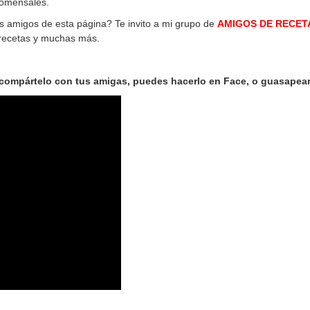
comensales.
os amigos de esta página? Te invito a mi grupo de
AMIGOS DE RECET
 recetas y muchas más.
a compártelo con tus amigas, puedes hacerlo en Face, o guasapea