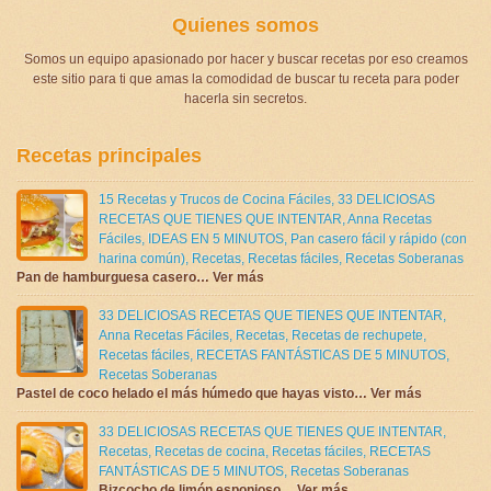
Quienes somos
Somos un equipo apasionado por hacer y buscar recetas por eso creamos
este sitio para ti que amas la comodidad de buscar tu receta para poder
hacerla sin secretos.
Recetas principales
15 Recetas y Trucos de Cocina Fáciles
,
33 DELICIOSAS
RECETAS QUE TIENES QUE INTENTAR
,
Anna Recetas
Fáciles
,
IDEAS EN 5 MINUTOS
,
Pan casero fácil y rápido (con
harina común)
,
Recetas
,
Recetas fáciles
,
Recetas Soberanas
Pan de hamburguesa casero… Ver más
33 DELICIOSAS RECETAS QUE TIENES QUE INTENTAR
,
Anna Recetas Fáciles
,
Recetas
,
Recetas de rechupete
,
Recetas fáciles
,
RECETAS FANTÁSTICAS DE 5 MINUTOS
,
Recetas Soberanas
Pastel de coco helado el más húmedo que hayas visto… Ver más
33 DELICIOSAS RECETAS QUE TIENES QUE INTENTAR
,
Recetas
,
Recetas de cocina
,
Recetas fáciles
,
RECETAS
FANTÁSTICAS DE 5 MINUTOS
,
Recetas Soberanas
Bizcocho de limón esponjoso… Ver más