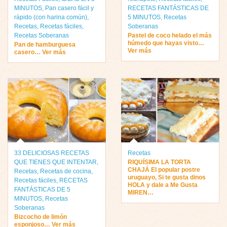
MINUTOS
,
Pan casero fácil y
RECETAS FANTÁSTICAS DE
rápido (con harina común)
,
5 MINUTOS
,
Recetas
Recetas
,
Recetas fáciles
,
Soberanas
Recetas Soberanas
Pastel de coco helado el más
húmedo que hayas visto…
Pan de hamburguesa
Ver más
casero… Ver más
33 DELICIOSAS RECETAS
Recetas
QUE TIENES QUE INTENTAR
,
RIQUÍSIMA LA TORTA
CHAJÁ El popular postre
Recetas
,
Recetas de cocina
,
uruguayo, Si te gusta dinos
Recetas fáciles
,
RECETAS
HOLA y dale a Me Gusta
FANTÁSTICAS DE 5
MIREN…
MINUTOS
,
Recetas
Soberanas
Bizcocho de limón
esponjoso… Ver más