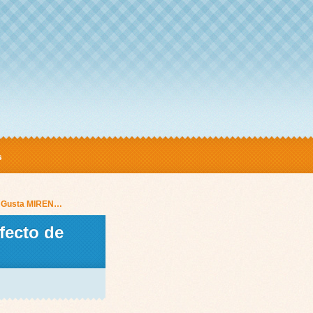
s
 Me Gusta MIREN…
fecto de