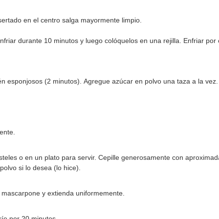
sertado en el centro salga mayormente limpio.
nfriar durante 10 minutos y luego colóquelos en una rejilla. Enfriar por
én esponjosos (2 minutos). Agregue azúcar en polvo una taza a la vez. 
ente.
steles o en un plato para servir. Cepille generosamente con aproxima
lvo si lo desea (lo hice).
 mascarpone y extienda uniformemente.
ríe por 20 minutos.