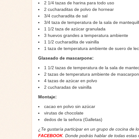
2 1/4
tazas
de harina para todo uso
2
cucharaditas de
polvo de hornear
3/4
cucharadita de
sal
3/4
taza de
temperatura de la sala de
mantequill
1 1/2
taza de
azúcar granulada
3
huevos
grandes a
temperatura ambiente
1 1/2
cucharadita de
vainilla
1
taza de
temperatura ambiente de
suero de le
Glaseado de mascarpone:
1 1/2
tazas de
temperatura de la sala de
mantequ
2
tazas de
temperatura ambiente de
mascarpo
4
tazas de
azúcar en polvo
2
cucharadas de
vainilla
Montaje:
cacao en polvo sin azúcar
virutas de chocolate
dedos de la señora (Galletas)
¿Te gustaría participar en un grupo de cocina de l
FACEBOOK
. Donde podrás hablar de todas estas