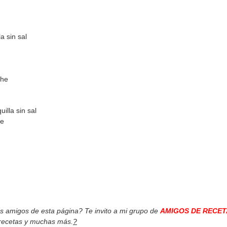
a sin sal
che
illa sin sal
ne
os amigos de esta página? Te invito a mi grupo de
AMIGOS DE RECET
 recetas y muchas más.
?