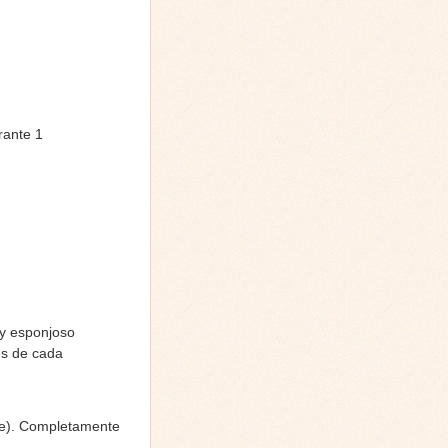
rante 1
 y esponjoso
és de cada
che). Completamente