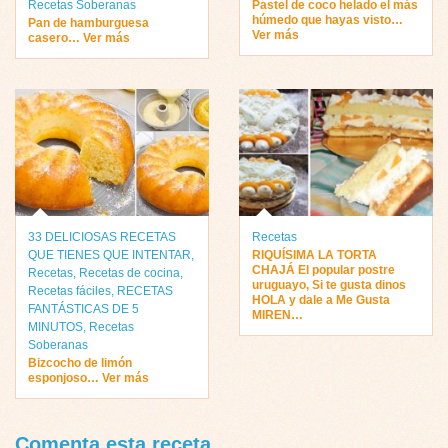
Recetas Soberanas
Pastel de coco helado el más
húmedo que hayas visto…
Pan de hamburguesa
Ver más
casero… Ver más
33 DELICIOSAS RECETAS
Recetas
QUE TIENES QUE INTENTAR
,
RIQUÍSIMA LA TORTA
CHAJÁ El popular postre
Recetas
,
Recetas de cocina
,
uruguayo, Si te gusta dinos
Recetas fáciles
,
RECETAS
HOLA y dale a Me Gusta
FANTÁSTICAS DE 5
MIREN…
MINUTOS
,
Recetas
Soberanas
Bizcocho de limón
esponjoso… Ver más
Comenta esta receta