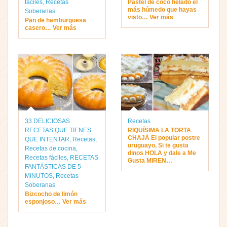
fáciles
,
Recetas
Pastel de coco helado el
más húmedo que hayas
Soberanas
visto… Ver más
Pan de hamburguesa
casero… Ver más
33 DELICIOSAS
Recetas
RECETAS QUE TIENES
RIQUÍSIMA LA TORTA
CHAJÁ El popular postre
QUE INTENTAR
,
Recetas
,
uruguayo, Si te gusta
Recetas de cocina
,
dinos HOLA y dale a Me
Recetas fáciles
,
RECETAS
Gusta MIREN…
FANTÁSTICAS DE 5
MINUTOS
,
Recetas
Soberanas
Bizcocho de limón
esponjoso… Ver más