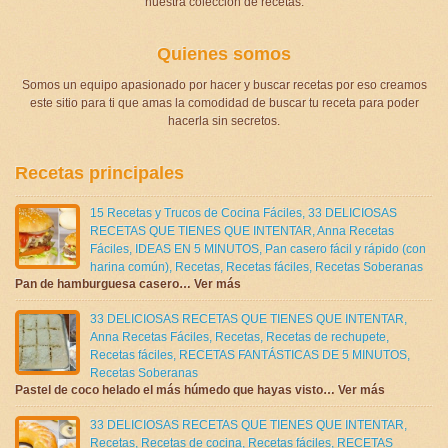
nuestra colección de recetas.
Quienes somos
Somos un equipo apasionado por hacer y buscar recetas por eso creamos
este sitio para ti que amas la comodidad de buscar tu receta para poder
hacerla sin secretos.
Recetas principales
15 Recetas y Trucos de Cocina Fáciles
,
33 DELICIOSAS
RECETAS QUE TIENES QUE INTENTAR
,
Anna Recetas
Fáciles
,
IDEAS EN 5 MINUTOS
,
Pan casero fácil y rápido (con
harina común)
,
Recetas
,
Recetas fáciles
,
Recetas Soberanas
Pan de hamburguesa casero… Ver más
33 DELICIOSAS RECETAS QUE TIENES QUE INTENTAR
,
Anna Recetas Fáciles
,
Recetas
,
Recetas de rechupete
,
Recetas fáciles
,
RECETAS FANTÁSTICAS DE 5 MINUTOS
,
Recetas Soberanas
Pastel de coco helado el más húmedo que hayas visto… Ver más
33 DELICIOSAS RECETAS QUE TIENES QUE INTENTAR
,
Recetas
,
Recetas de cocina
,
Recetas fáciles
,
RECETAS