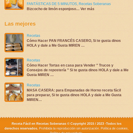
FANTÁSTICAS DE 5 MINUTOS
,
Recetas Soberanas
Bizcocho de limón esponjoso… Ver más
Las mejores
Recetas
Cómo Hacer PAN FRANCÉS CASERO, Si te gusta dinos
HOLA y dale a Me Gusta MIREN …
Recetas
Cómo Hacer Tortas en casa para Vender ” Trucos y
Consejos de repostería ” Si te gusta dinos HOLA y dale a Me
Gusta MIREN …
Recetas
MASA CASERA: para Empanadas de Horno receta fácil
para preparar, Si te gusta dinos HOLA y dale a Me Gusta
MIREN…
Receta Fácil en Recetas Soberanas © Copyright 2015 / 2023 -Todos los
derechos reservados.
Prohibida la reproducción sin autorización.
Política de cookies
,
Política de privacidade
.