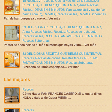
15 Recetas y Trucos de Cocina Fáciles
,
33 DELICIOSAS
RECETAS QUE TIENES QUE INTENTAR
,
Anna Recetas
Fáciles
,
IDEAS EN 5 MINUTOS
,
Pan casero fácil y rápido (con
harina común)
,
Recetas
,
Recetas fáciles
,
Recetas Soberanas
Pan de hamburguesa casero… Ver más
33 DELICIOSAS RECETAS QUE TIENES QUE INTENTAR
,
Anna Recetas Fáciles
,
Recetas
,
Recetas de rechupete
,
Recetas fáciles
,
RECETAS FANTÁSTICAS DE 5 MINUTOS
,
Recetas Soberanas
Pastel de coco helado el más húmedo que hayas visto… Ver más
33 DELICIOSAS RECETAS QUE TIENES QUE INTENTAR
,
Recetas
,
Recetas de cocina
,
Recetas fáciles
,
RECETAS
FANTÁSTICAS DE 5 MINUTOS
,
Recetas Soberanas
Bizcocho de limón esponjoso… Ver más
Las mejores
Recetas
Cómo Hacer PAN FRANCÉS CASERO, Si te gusta dinos
HOLA y dale a Me Gusta MIREN …
Recetas