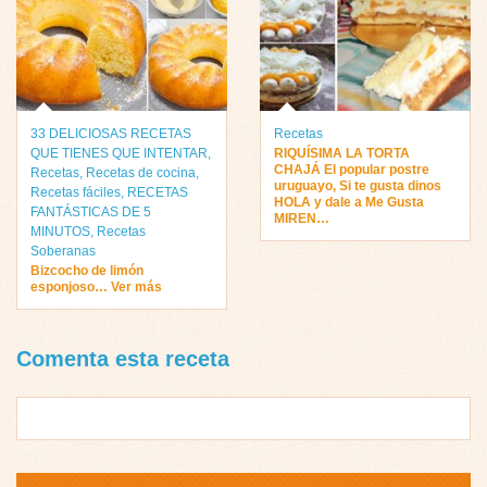
33 DELICIOSAS RECETAS
Recetas
QUE TIENES QUE INTENTAR
,
RIQUÍSIMA LA TORTA
CHAJÁ El popular postre
Recetas
,
Recetas de cocina
,
uruguayo, Si te gusta dinos
Recetas fáciles
,
RECETAS
HOLA y dale a Me Gusta
FANTÁSTICAS DE 5
MIREN…
MINUTOS
,
Recetas
Soberanas
Bizcocho de limón
esponjoso… Ver más
Comenta esta receta