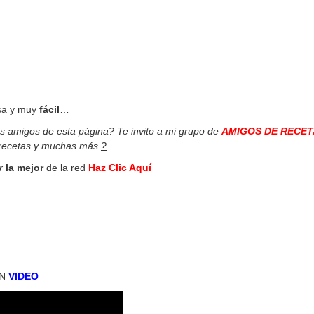
sa y muy
fácil
…
os amigos de esta página? Te invito a mi grupo de
AMIGOS DE RECET
 recetas y muchas más.
?
r
la mejor
de la red
Haz Clic Aquí
N
VIDEO