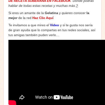
DE RECETA SOBERANA EN FACEBOOK
. Donde podrás
hablar de todas estas recetas y muchas más.
?
Si eres un amante de la
Gelatina
y
quieres conocer
la
mejor
de la red
Haz Clic Aquí
Te invitamos a que mires el
Video
y si te gusta nos sería
de gran ayuda que lo compartas en tus redes sociales, así
tus amigas también puden verlo…