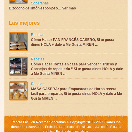
Soberanas
Bizcocho de limón esponjoso… Ver más
Las mejores
Recetas
Cómo Hacer PAN FRANCÉS CASERO, Si te gusta
dinos HOLA y dale a Me Gusta MIREN …
Recetas
Cómo Hacer Tortas en casa para Vender ” Trucos y
Consejos de repostería ” Si te gusta dinos HOLA y dale
a Me Gusta MIREN …
Recetas
MASA CASERA: para Empanadas de Horno receta
fácil para preparar, Si te gusta dinos HOLA y dale a Me
Gusta MIREN…
Receta Fácil en Recetas Soberanas © Copyright 2015 / 2023 -Todos los
derechos reservados.
Prohibida la reproducción sin autorización.
Política de
cookies
,
Política de privacidade
.