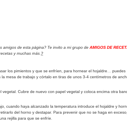
os amigos de esta página? Te invito a mi grupo de
AMIGOS DE RECET
 recetas y muchas más.
?
asar los pimientos y que se enfríen, para hornear el hojaldre… puedes 
la mesa de trabajo y córtalo en tiras de unos 3-4 centímetros de anch
el vegetal. Cubre de nuevo con papel vegetal y coloca encima otra ba
bajo, cuando haya alcanzado la temperatura introduce el hojaldre y hor
tirarlo del horno y destapar. Para prevenir que no se haga en exceso
a rejilla para que se enfríe.