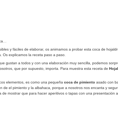
aca…
sibles y fáciles de elaborar, os animamos a probar esta coca de hojald
a. Os explicamos la receta paso a paso.
que gustan a todos y con una elaboración muy sencilla, podemos sorpr
osotros, que por supuesto, importa. Para muestra esta receta de
Hoja
pocos elementos, es como una pequeña
coca de pimiento
asado con bas
n de el pimiento y la albahaca, porque a nosotros nos encanta y seg
 de mostrar que para hacer aperitivos o tapas con una presentación ac