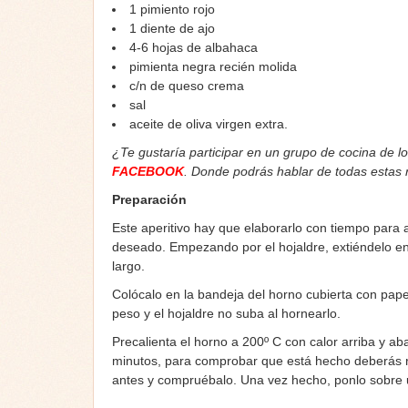
1 pimiento rojo
1 diente de ajo
4-6 hojas de albahaca
pimienta negra recién molida
c/n de queso crema
sal
aceite de oliva virgen extra.
¿Te gustaría participar en un grupo de cocina de l
FACEBOOK
. Donde podrás hablar de todas estas
Preparación
Este aperitivo hay que elaborarlo con tiempo para 
deseado. Empezando por el hojaldre, extiéndelo en 
largo.
Colócalo en la bandeja del horno cubierta con pap
peso y el hojaldre no suba al hornearlo.
Precalienta el horno a 200º C con calor arriba y a
minutos, para comprobar que está hecho deberás re
antes y compruébalo. Una vez hecho, ponlo sobre un