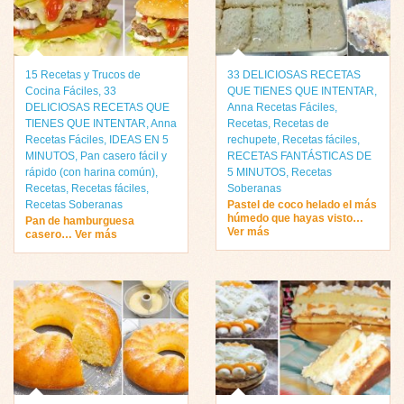
15 Recetas y Trucos de
33 DELICIOSAS RECETAS
Cocina Fáciles
,
33
QUE TIENES QUE INTENTAR
,
DELICIOSAS RECETAS QUE
Anna Recetas Fáciles
,
TIENES QUE INTENTAR
,
Anna
Recetas
,
Recetas de
Recetas Fáciles
,
IDEAS EN 5
rechupete
,
Recetas fáciles
,
MINUTOS
,
Pan casero fácil y
RECETAS FANTÁSTICAS DE
rápido (con harina común)
,
5 MINUTOS
,
Recetas
Recetas
,
Recetas fáciles
,
Soberanas
Recetas Soberanas
Pastel de coco helado el más
húmedo que hayas visto…
Pan de hamburguesa
Ver más
casero… Ver más