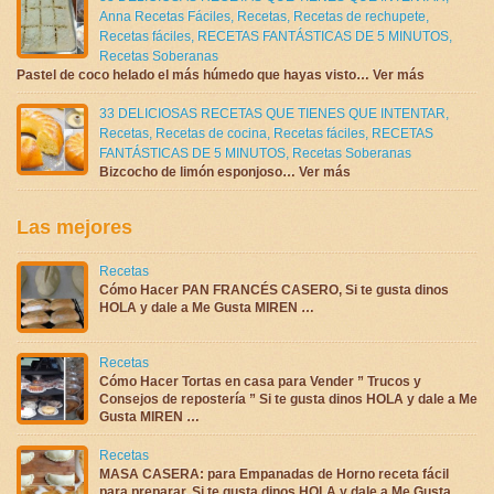
Anna Recetas Fáciles
,
Recetas
,
Recetas de rechupete
,
Recetas fáciles
,
RECETAS FANTÁSTICAS DE 5 MINUTOS
,
Recetas Soberanas
Pastel de coco helado el más húmedo que hayas visto… Ver más
33 DELICIOSAS RECETAS QUE TIENES QUE INTENTAR
,
Recetas
,
Recetas de cocina
,
Recetas fáciles
,
RECETAS
FANTÁSTICAS DE 5 MINUTOS
,
Recetas Soberanas
Bizcocho de limón esponjoso… Ver más
Las mejores
Recetas
Cómo Hacer PAN FRANCÉS CASERO, Si te gusta dinos
HOLA y dale a Me Gusta MIREN …
Recetas
Cómo Hacer Tortas en casa para Vender ” Trucos y
Consejos de repostería ” Si te gusta dinos HOLA y dale a Me
Gusta MIREN …
Recetas
MASA CASERA: para Empanadas de Horno receta fácil
para preparar, Si te gusta dinos HOLA y dale a Me Gusta