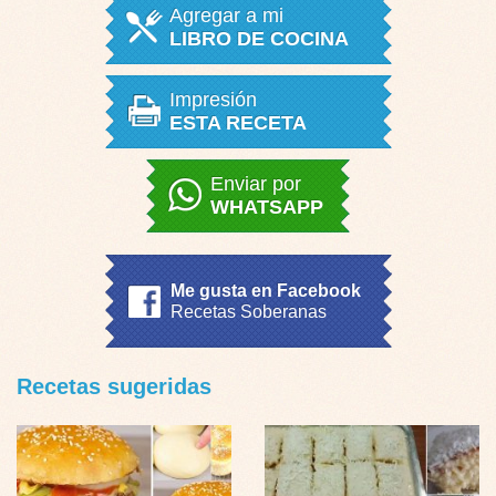
Agregar a mi
LIBRO DE COCINA
Impresión
ESTA RECETA
Enviar por
WHATSAPP
Me gusta en Facebook
Recetas Soberanas
Recetas sugeridas