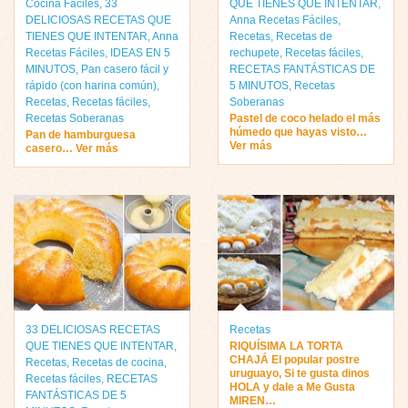
Cocina Fáciles
,
33
QUE TIENES QUE INTENTAR
,
DELICIOSAS RECETAS QUE
Anna Recetas Fáciles
,
TIENES QUE INTENTAR
,
Anna
Recetas
,
Recetas de
Recetas Fáciles
,
IDEAS EN 5
rechupete
,
Recetas fáciles
,
MINUTOS
,
Pan casero fácil y
RECETAS FANTÁSTICAS DE
rápido (con harina común)
,
5 MINUTOS
,
Recetas
Recetas
,
Recetas fáciles
,
Soberanas
Recetas Soberanas
Pastel de coco helado el más
húmedo que hayas visto…
Pan de hamburguesa
Ver más
casero… Ver más
33 DELICIOSAS RECETAS
Recetas
QUE TIENES QUE INTENTAR
,
RIQUÍSIMA LA TORTA
CHAJÁ El popular postre
Recetas
,
Recetas de cocina
,
uruguayo, Si te gusta dinos
Recetas fáciles
,
RECETAS
HOLA y dale a Me Gusta
FANTÁSTICAS DE 5
MIREN…