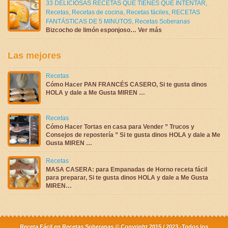
33 DELICIOSAS RECETAS QUE TIENES QUE INTENTAR
,
Recetas
,
Recetas de cocina
,
Recetas fáciles
,
RECETAS
FANTÁSTICAS DE 5 MINUTOS
,
Recetas Soberanas
Bizcocho de limón esponjoso… Ver más
Las mejores
Recetas
Cómo Hacer PAN FRANCÉS CASERO, Si te gusta dinos
HOLA y dale a Me Gusta MIREN …
Recetas
Cómo Hacer Tortas en casa para Vender ” Trucos y
Consejos de repostería ” Si te gusta dinos HOLA y dale a Me
Gusta MIREN …
Recetas
MASA CASERA: para Empanadas de Horno receta fácil
para preparar, Si te gusta dinos HOLA y dale a Me Gusta
MIREN…
Receta Fácil en Recetas Soberanas © Copyright 2015 / 2023 -Todos los