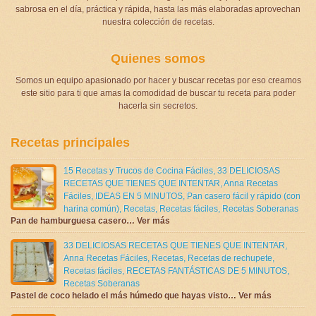
sabrosa en el día, práctica y rápida, hasta las más elaboradas aprovechan
nuestra colección de recetas.
Quienes somos
Somos un equipo apasionado por hacer y buscar recetas por eso creamos
este sitio para ti que amas la comodidad de buscar tu receta para poder
hacerla sin secretos.
Recetas principales
15 Recetas y Trucos de Cocina Fáciles
,
33 DELICIOSAS
RECETAS QUE TIENES QUE INTENTAR
,
Anna Recetas
Fáciles
,
IDEAS EN 5 MINUTOS
,
Pan casero fácil y rápido (con
harina común)
,
Recetas
,
Recetas fáciles
,
Recetas Soberanas
Pan de hamburguesa casero… Ver más
33 DELICIOSAS RECETAS QUE TIENES QUE INTENTAR
,
Anna Recetas Fáciles
,
Recetas
,
Recetas de rechupete
,
Recetas fáciles
,
RECETAS FANTÁSTICAS DE 5 MINUTOS
,
Recetas Soberanas
Pastel de coco helado el más húmedo que hayas visto… Ver más