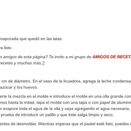
evaporada que quedó en las latas
a listo.
os amigos de esta página? Te invito a mi grupo de
AMIGOS DE RECET
 recetas y muchas más.
?
cm de diámetro. En el vaso de la licuadora, agrega la leche condensad
 azúcar y los huevos.
rte la mezcla en el molde e introduce el molde en una olla grande co
nos hasta la mitad, tapa el molde con una tapa o con papel de alumini
e evapore toda el agua de la olla y vaya agregando el agua necesaria,
rueba de introducir un palillo y que éste salga limpio y seco.
s antes de desmoldar. Mientras esperas que el pastel esté listo, puedes 