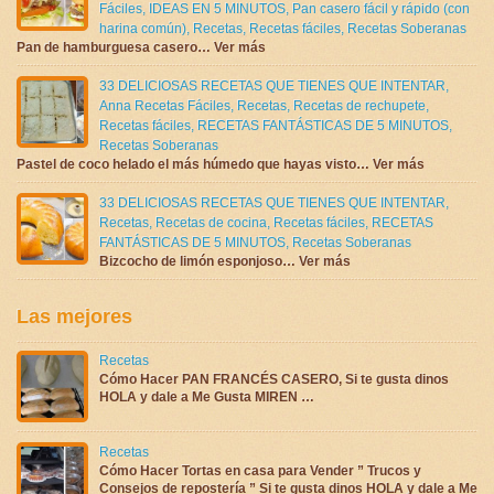
Fáciles
,
IDEAS EN 5 MINUTOS
,
Pan casero fácil y rápido (con
harina común)
,
Recetas
,
Recetas fáciles
,
Recetas Soberanas
Pan de hamburguesa casero… Ver más
33 DELICIOSAS RECETAS QUE TIENES QUE INTENTAR
,
Anna Recetas Fáciles
,
Recetas
,
Recetas de rechupete
,
Recetas fáciles
,
RECETAS FANTÁSTICAS DE 5 MINUTOS
,
Recetas Soberanas
Pastel de coco helado el más húmedo que hayas visto… Ver más
33 DELICIOSAS RECETAS QUE TIENES QUE INTENTAR
,
Recetas
,
Recetas de cocina
,
Recetas fáciles
,
RECETAS
FANTÁSTICAS DE 5 MINUTOS
,
Recetas Soberanas
Bizcocho de limón esponjoso… Ver más
Las mejores
Recetas
Cómo Hacer PAN FRANCÉS CASERO, Si te gusta dinos
HOLA y dale a Me Gusta MIREN …
Recetas
Cómo Hacer Tortas en casa para Vender ” Trucos y
Consejos de repostería ” Si te gusta dinos HOLA y dale a Me