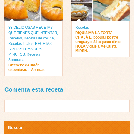
33 DELICIOSAS RECETAS
Recetas
QUE TIENES QUE INTENTAR
,
RIQUÍSIMA LA TORTA
CHAJÁ El popular postre
Recetas
,
Recetas de cocina
,
uruguayo, Si te gusta dinos
Recetas fáciles
,
RECETAS
HOLA y dale a Me Gusta
FANTÁSTICAS DE 5
MIREN…
MINUTOS
,
Recetas
Soberanas
Bizcocho de limón
esponjoso… Ver más
Comenta esta receta
Buscar