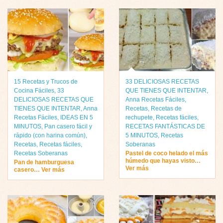
15 Recetas y Trucos de
33 DELICIOSAS RECETAS
Cocina Fáciles
,
33
QUE TIENES QUE INTENTAR
,
DELICIOSAS RECETAS QUE
Anna Recetas Fáciles
,
TIENES QUE INTENTAR
,
Anna
Recetas
,
Recetas de
Recetas Fáciles
,
IDEAS EN 5
rechupete
,
Recetas fáciles
,
MINUTOS
,
Pan casero fácil y
RECETAS FANTÁSTICAS DE
rápido (con harina común)
,
5 MINUTOS
,
Recetas
Recetas
,
Recetas fáciles
,
Soberanas
Recetas Soberanas
Pastel de coco helado el más
húmedo que hayas visto…
Pan de hamburguesa
Ver más
casero… Ver más