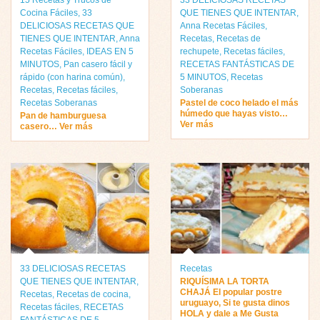
15 Recetas y Trucos de
33 DELICIOSAS RECETAS
Cocina Fáciles
,
33
QUE TIENES QUE INTENTAR
,
DELICIOSAS RECETAS QUE
Anna Recetas Fáciles
,
TIENES QUE INTENTAR
,
Anna
Recetas
,
Recetas de
Recetas Fáciles
,
IDEAS EN 5
rechupete
,
Recetas fáciles
,
MINUTOS
,
Pan casero fácil y
RECETAS FANTÁSTICAS DE
rápido (con harina común)
,
5 MINUTOS
,
Recetas
Recetas
,
Recetas fáciles
,
Soberanas
Recetas Soberanas
Pastel de coco helado el más
húmedo que hayas visto…
Pan de hamburguesa
Ver más
casero… Ver más
33 DELICIOSAS RECETAS
Recetas
QUE TIENES QUE INTENTAR
,
RIQUÍSIMA LA TORTA
CHAJÁ El popular postre
Recetas
,
Recetas de cocina
,
uruguayo, Si te gusta dinos
Recetas fáciles
,
RECETAS
HOLA y dale a Me Gusta
FANTÁSTICAS DE 5