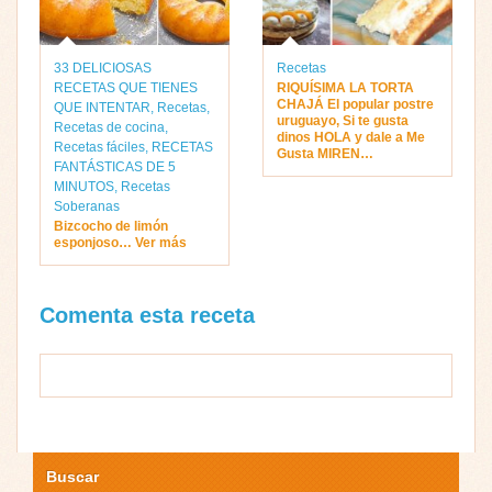
33 DELICIOSAS
Recetas
RECETAS QUE TIENES
RIQUÍSIMA LA TORTA
CHAJÁ El popular postre
QUE INTENTAR
,
Recetas
,
uruguayo, Si te gusta
Recetas de cocina
,
dinos HOLA y dale a Me
Recetas fáciles
,
RECETAS
Gusta MIREN…
FANTÁSTICAS DE 5
MINUTOS
,
Recetas
Soberanas
Bizcocho de limón
esponjoso… Ver más
Comenta esta receta
Buscar