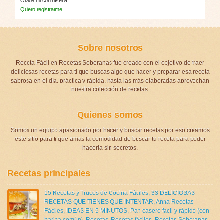
Olvide mi contraseña
Quiero registrarme
Sobre nosotros
Receta Fácil en Recetas Soberanas fue creado con el objetivo de traer
deliciosas recetas para ti que buscas algo que hacer y preparar esa receta
sabrosa en el día, práctica y rápida, hasta las más elaboradas aprovechan
nuestra colección de recetas.
Quienes somos
Somos un equipo apasionado por hacer y buscar recetas por eso creamos
este sitio para ti que amas la comodidad de buscar tu receta para poder
hacerla sin secretos.
Recetas principales
15 Recetas y Trucos de Cocina Fáciles
,
33 DELICIOSAS
RECETAS QUE TIENES QUE INTENTAR
,
Anna Recetas
Fáciles
,
IDEAS EN 5 MINUTOS
,
Pan casero fácil y rápido (con
harina común)
,
Recetas
,
Recetas fáciles
,
Recetas Soberanas