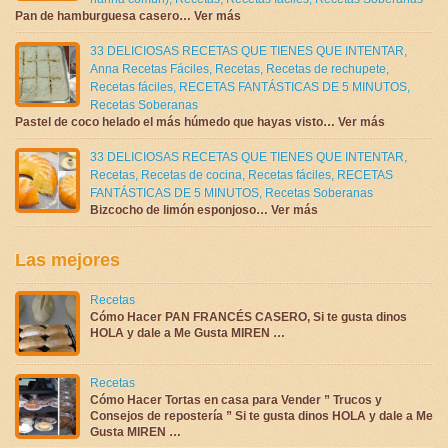
Pan de hamburguesa casero… Ver más
33 DELICIOSAS RECETAS QUE TIENES QUE INTENTAR
,
Anna Recetas Fáciles
,
Recetas
,
Recetas de rechupete
,
Recetas fáciles
,
RECETAS FANTÁSTICAS DE 5 MINUTOS
,
Recetas Soberanas
Pastel de coco helado el más húmedo que hayas visto… Ver más
33 DELICIOSAS RECETAS QUE TIENES QUE INTENTAR
,
Recetas
,
Recetas de cocina
,
Recetas fáciles
,
RECETAS
FANTÁSTICAS DE 5 MINUTOS
,
Recetas Soberanas
Bizcocho de limón esponjoso… Ver más
Las mejores
Recetas
Cómo Hacer PAN FRANCÉS CASERO, Si te gusta dinos
HOLA y dale a Me Gusta MIREN …
Recetas
Cómo Hacer Tortas en casa para Vender ” Trucos y
Consejos de repostería ” Si te gusta dinos HOLA y dale a Me
Gusta MIREN …