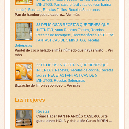
MINUTOS
,
Pan casero fácil y rápido (con harina
común)
,
Recetas
,
Recetas fáciles
,
Recetas Soberanas
Pan de hamburguesa casero… Ver más
33 DELICIOSAS RECETAS QUE TIENES QUE
INTENTAR
,
Anna Recetas Fáciles
,
Recetas
,
Recetas de rechupete
,
Recetas fáciles
,
RECETAS
FANTÁSTICAS DE 5 MINUTOS
,
Recetas
Soberanas
Pastel de coco helado el más húmedo que hayas visto… Ver
más
33 DELICIOSAS RECETAS QUE TIENES QUE
INTENTAR
,
Recetas
,
Recetas de cocina
,
Recetas
fáciles
,
RECETAS FANTÁSTICAS DE 5
MINUTOS
,
Recetas Soberanas
Bizcocho de limón esponjoso… Ver más
Las mejores
Recetas
Cómo Hacer PAN FRANCÉS CASERO, Si te
gusta dinos HOLA y dale a Me Gusta MIREN …