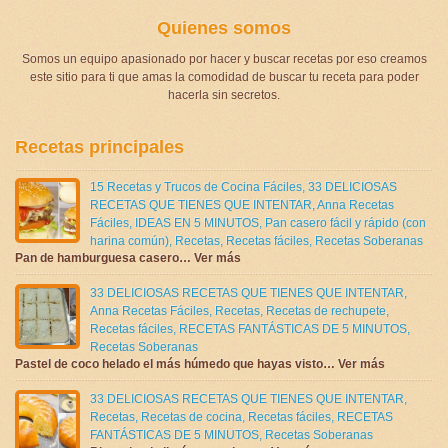
Quienes somos
Somos un equipo apasionado por hacer y buscar recetas por eso creamos
este sitio para ti que amas la comodidad de buscar tu receta para poder
hacerla sin secretos.
Recetas principales
15 Recetas y Trucos de Cocina Fáciles
,
33 DELICIOSAS
RECETAS QUE TIENES QUE INTENTAR
,
Anna Recetas
Fáciles
,
IDEAS EN 5 MINUTOS
,
Pan casero fácil y rápido (con
harina común)
,
Recetas
,
Recetas fáciles
,
Recetas Soberanas
Pan de hamburguesa casero… Ver más
33 DELICIOSAS RECETAS QUE TIENES QUE INTENTAR
,
Anna Recetas Fáciles
,
Recetas
,
Recetas de rechupete
,
Recetas fáciles
,
RECETAS FANTÁSTICAS DE 5 MINUTOS
,
Recetas Soberanas
Pastel de coco helado el más húmedo que hayas visto… Ver más
33 DELICIOSAS RECETAS QUE TIENES QUE INTENTAR
,
Recetas
,
Recetas de cocina
,
Recetas fáciles
,
RECETAS
FANTÁSTICAS DE 5 MINUTOS
,
Recetas Soberanas