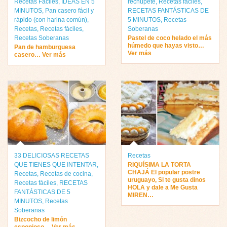
Recetas Fáciles
,
IDEAS EN 5
rechupete
,
Recetas fáciles
,
MINUTOS
,
Pan casero fácil y
RECETAS FANTÁSTICAS DE
rápido (con harina común)
,
5 MINUTOS
,
Recetas
Recetas
,
Recetas fáciles
,
Soberanas
Recetas Soberanas
Pastel de coco helado el más
húmedo que hayas visto…
Pan de hamburguesa
Ver más
casero… Ver más
33 DELICIOSAS RECETAS
Recetas
QUE TIENES QUE INTENTAR
,
RIQUÍSIMA LA TORTA
CHAJÁ El popular postre
Recetas
,
Recetas de cocina
,
uruguayo, Si te gusta dinos
Recetas fáciles
,
RECETAS
HOLA y dale a Me Gusta
FANTÁSTICAS DE 5
MIREN…
MINUTOS
,
Recetas
Soberanas
Bizcocho de limón
esponjoso… Ver más