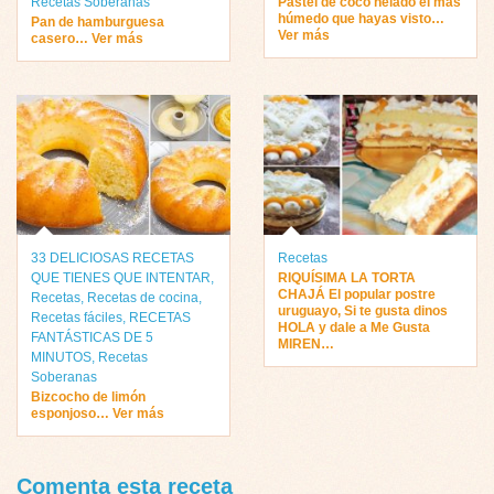
Recetas Soberanas
Pastel de coco helado el más
húmedo que hayas visto…
Pan de hamburguesa
Ver más
casero… Ver más
33 DELICIOSAS RECETAS
Recetas
QUE TIENES QUE INTENTAR
,
RIQUÍSIMA LA TORTA
CHAJÁ El popular postre
Recetas
,
Recetas de cocina
,
uruguayo, Si te gusta dinos
Recetas fáciles
,
RECETAS
HOLA y dale a Me Gusta
FANTÁSTICAS DE 5
MIREN…
MINUTOS
,
Recetas
Soberanas
Bizcocho de limón
esponjoso… Ver más
Comenta esta receta