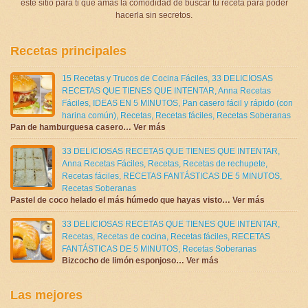
este sitio para ti que amas la comodidad de buscar tu receta para poder
hacerla sin secretos.
Recetas principales
15 Recetas y Trucos de Cocina Fáciles
,
33 DELICIOSAS
RECETAS QUE TIENES QUE INTENTAR
,
Anna Recetas
Fáciles
,
IDEAS EN 5 MINUTOS
,
Pan casero fácil y rápido (con
harina común)
,
Recetas
,
Recetas fáciles
,
Recetas Soberanas
Pan de hamburguesa casero… Ver más
33 DELICIOSAS RECETAS QUE TIENES QUE INTENTAR
,
Anna Recetas Fáciles
,
Recetas
,
Recetas de rechupete
,
Recetas fáciles
,
RECETAS FANTÁSTICAS DE 5 MINUTOS
,
Recetas Soberanas
Pastel de coco helado el más húmedo que hayas visto… Ver más
33 DELICIOSAS RECETAS QUE TIENES QUE INTENTAR
,
Recetas
,
Recetas de cocina
,
Recetas fáciles
,
RECETAS
FANTÁSTICAS DE 5 MINUTOS
,
Recetas Soberanas
Bizcocho de limón esponjoso… Ver más
Las mejores