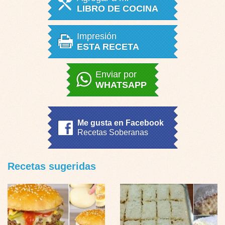
LIBRO DE COCINA
Impresión
ESTA RECETA
Enviar por
WHATSAPP
Me gusta en Facebook
Recetas Soberanas
Recetas sugeridas