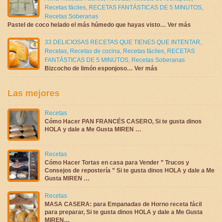
Recetas fáciles
,
RECETAS FANTÁSTICAS DE 5 MINUTOS
,
Recetas Soberanas
Pastel de coco helado el más húmedo que hayas visto… Ver más
33 DELICIOSAS RECETAS QUE TIENES QUE INTENTAR
,
Recetas
,
Recetas de cocina
,
Recetas fáciles
,
RECETAS
FANTÁSTICAS DE 5 MINUTOS
,
Recetas Soberanas
Bizcocho de limón esponjoso… Ver más
Las mejores
Recetas
Cómo Hacer PAN FRANCÉS CASERO, Si te gusta dinos
HOLA y dale a Me Gusta MIREN …
Recetas
Cómo Hacer Tortas en casa para Vender ” Trucos y
Consejos de repostería ” Si te gusta dinos HOLA y dale a Me
Gusta MIREN …
Recetas
MASA CASERA: para Empanadas de Horno receta fácil
para preparar, Si te gusta dinos HOLA y dale a Me Gusta
MIREN…