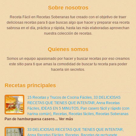
Sobre nosotros
Receta Fácil en Recetas Soberanas fue creado con el objetivo de traer
deliciosas recetas para ti que buscas algo que hacer y preparar esa receta
sabrosa en el día, práctica y rápida, hasta las más elaboradas aprovechan
nuestra colección de recetas.
Quienes somos
Somos un equipo apasionado por hacer y buscar recetas por eso creamos
este sitio para ti que amas la comodidad de buscar tu receta para poder
hacerla sin secretos.
Recetas principales
15 Recetas y Trucos de Cocina Fáciles
,
33 DELICIOSAS
RECETAS QUE TIENES QUE INTENTAR
,
Anna Recetas
Fáciles
,
IDEAS EN 5 MINUTOS
,
Pan casero fácil y rápido (con
harina común)
,
Recetas
,
Recetas fáciles
,
Recetas Soberanas
Pan de hamburguesa casero… Ver más
33 DELICIOSAS RECETAS QUE TIENES QUE INTENTAR
,
Anna Recetas Fáciles
,
Recetas
,
Recetas de rechupete
,