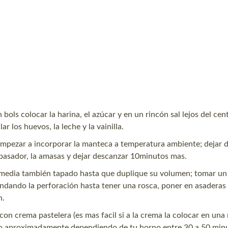
bols colocar la harina, el azúcar y en un rincón sal lejos del cent
 los huevos, la leche y la vainilla.
empezar a incorporar la manteca a temperatura ambiente; dejar 
epasador, la amasas y dejar descanzar 10minutos mas.
 y media también tapado hasta que duplique su volumen; tomar u
randando la perforación hasta tener una rosca, poner en asadera
n.
on crema pastelera (es mas facil si a la crema la colocar en una 
o aproximadamente dependiendo de tu horno entre 30 a 50 minu