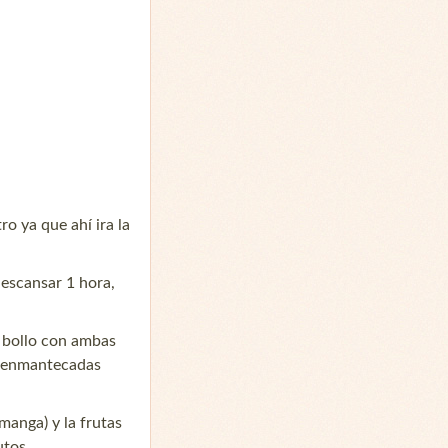
ro ya que ahí ira la
descansar 1 hora,
n bollo con ambas
s enmantecadas
manga) y la frutas
tos.