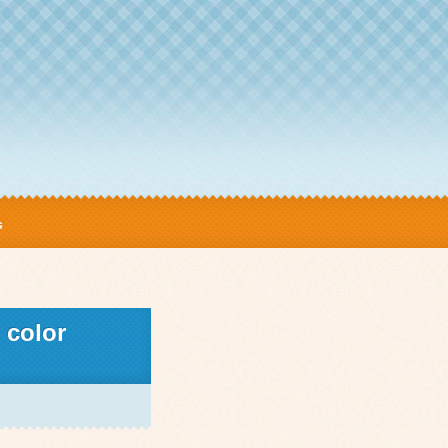
s
 color