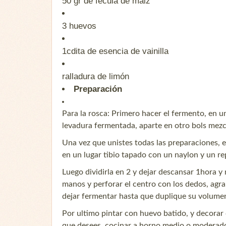
50 gr
de fecula de maiz
3
huevos
1cdita
de esencia de vainilla
ralladura de limón
Preparación
Para la rosca: Primero hacer el fermento, en un 
levadura fermentada, aparte en otro bols mezclar
Una vez que unistes todas las preparaciones, 
en un lugar tibio tapado con un naylon y un r
Luego dividirla en 2 y dejar descansar 1hora
manos y perforar el centro con los dedos, ag
dejar fermentar hasta que duplique su volume
Por ultimo pintar con huevo batido, y decorar c
que desees, cocinar a horno medio o moderad