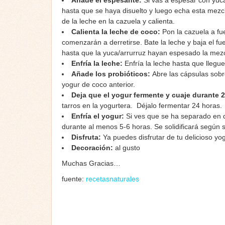
Añade el espesante:
Si vas a espesar con yuca
hasta que se haya disuelto y luego echa esta mezcla
de la leche en la cazuela y calienta.
Calienta la leche de coco:
Pon la cazuela a fu
comenzarán a derretirse. Bate la leche y baja el f
hasta que la yuca/arrurruz hayan espesado la mezc
Enfría la leche:
Enfría la leche hasta que llegu
Añade los probióticos:
Abre las cápsulas sobr
yogur de coco anterior.
Deja que el yogur fermente y cuaje durante 
tarros en la yogurtera. Déjalo fermentar 24 horas.
Enfría el yogur:
Si ves que se ha separado en d
durante al menos 5-6 horas. Se solidificará según 
Disfruta:
Ya puedes disfrutar de tu delicioso y
Decoración:
al gusto
Muchas Gracias…
fuente:
recetasnaturales