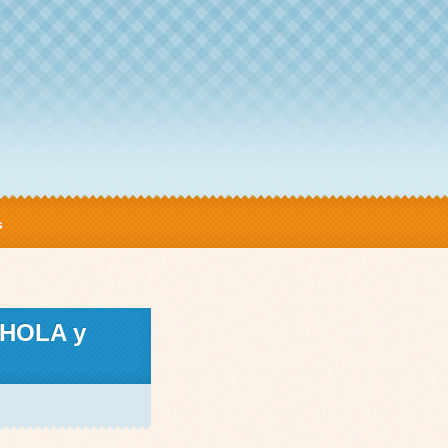
s
s HOLA y