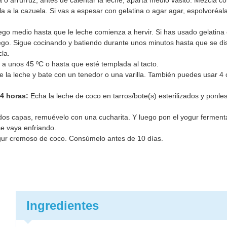
 o arrurruz, antes de calentar la leche, aparta medio vasito. Mezcla c
 a la cazuela. Si vas a espesar con gelatina o agar agar, espolvoréala
ego medio hasta que le leche comienza a hervir. Si has usado gelatina 
uego. Sigue cocinando y batiendo durante unos minutos hasta que se dis
la.
e a unos 45 ºC o hasta que esté templada al tacto.
e la leche y bate con un tenedor o una varilla. También puedes usar 4
24 horas:
Echa la leche de coco en tarros/bote(s) esterilizados y ponles
os capas, remuévelo con una cucharita. Y luego pon el yogur ferment
se vaya enfriando.
ogur cremoso de coco. Consúmelo antes de 10 días.
Ingredientes