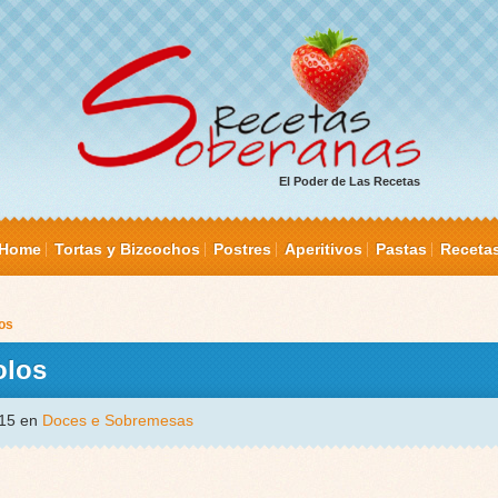
El Poder de Las Recetas
Home
Tortas y Bizcochos
Postres
Aperitivos
Pastas
Receta
os
olos
015 en
Doces e Sobremesas