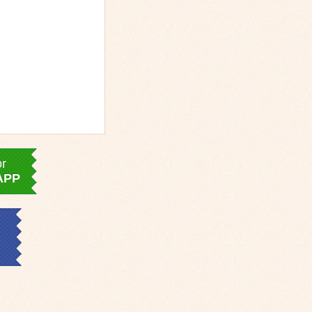
or
APP