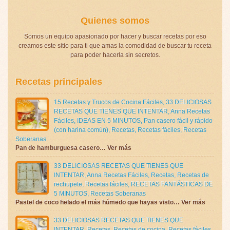
Quienes somos
Somos un equipo apasionado por hacer y buscar recetas por eso
creamos este sitio para ti que amas la comodidad de buscar tu receta
para poder hacerla sin secretos.
Recetas principales
15 Recetas y Trucos de Cocina Fáciles
,
33 DELICIOSAS
RECETAS QUE TIENES QUE INTENTAR
,
Anna Recetas
Fáciles
,
IDEAS EN 5 MINUTOS
,
Pan casero fácil y rápido
(con harina común)
,
Recetas
,
Recetas fáciles
,
Recetas
Soberanas
Pan de hamburguesa casero… Ver más
33 DELICIOSAS RECETAS QUE TIENES QUE
INTENTAR
,
Anna Recetas Fáciles
,
Recetas
,
Recetas de
rechupete
,
Recetas fáciles
,
RECETAS FANTÁSTICAS DE
5 MINUTOS
,
Recetas Soberanas
Pastel de coco helado el más húmedo que hayas visto… Ver más
33 DELICIOSAS RECETAS QUE TIENES QUE
INTENTAR
,
Recetas
,
Recetas de cocina
,
Recetas fáciles
,