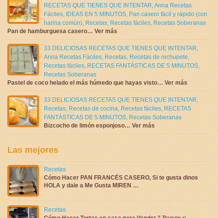
RECETAS QUE TIENES QUE INTENTAR
,
Anna Recetas
Fáciles
,
IDEAS EN 5 MINUTOS
,
Pan casero fácil y rápido (con
harina común)
,
Recetas
,
Recetas fáciles
,
Recetas Soberanas
Pan de hamburguesa casero… Ver más
33 DELICIOSAS RECETAS QUE TIENES QUE INTENTAR
,
Anna Recetas Fáciles
,
Recetas
,
Recetas de rechupete
,
Recetas fáciles
,
RECETAS FANTÁSTICAS DE 5 MINUTOS
,
Recetas Soberanas
Pastel de coco helado el más húmedo que hayas visto… Ver más
33 DELICIOSAS RECETAS QUE TIENES QUE INTENTAR
,
Recetas
,
Recetas de cocina
,
Recetas fáciles
,
RECETAS
FANTÁSTICAS DE 5 MINUTOS
,
Recetas Soberanas
Bizcocho de limón esponjoso… Ver más
Las mejores
Recetas
Cómo Hacer PAN FRANCÉS CASERO, Si te gusta dinos
HOLA y dale a Me Gusta MIREN …
Recetas