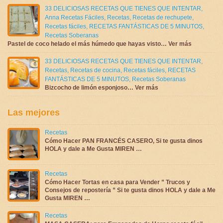
33 DELICIOSAS RECETAS QUE TIENES QUE INTENTAR
,
Anna Recetas Fáciles
,
Recetas
,
Recetas de rechupete
,
Recetas fáciles
,
RECETAS FANTÁSTICAS DE 5 MINUTOS
,
Recetas Soberanas
Pastel de coco helado el más húmedo que hayas visto… Ver más
33 DELICIOSAS RECETAS QUE TIENES QUE INTENTAR
,
Recetas
,
Recetas de cocina
,
Recetas fáciles
,
RECETAS
FANTÁSTICAS DE 5 MINUTOS
,
Recetas Soberanas
Bizcocho de limón esponjoso… Ver más
Las mejores
Recetas
Cómo Hacer PAN FRANCÉS CASERO, Si te gusta dinos
HOLA y dale a Me Gusta MIREN …
Recetas
Cómo Hacer Tortas en casa para Vender ” Trucos y
Consejos de repostería ” Si te gusta dinos HOLA y dale a Me
Gusta MIREN …
Recetas