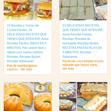
15 Recetas y Trucos de
33 DELICIOSAS RECETAS
Cocina Fáciles
,
33
QUE TIENES QUE INTENTAR
,
DELICIOSAS RECETAS QUE
Anna Recetas Fáciles
,
TIENES QUE INTENTAR
,
Anna
Recetas
,
Recetas de
Recetas Fáciles
,
IDEAS EN 5
rechupete
,
Recetas fáciles
,
MINUTOS
,
Pan casero fácil y
RECETAS FANTÁSTICAS DE
rápido (con harina común)
,
5 MINUTOS
,
Recetas
Recetas
,
Recetas fáciles
,
Soberanas
Recetas Soberanas
Pastel de coco helado el más
húmedo que hayas visto…
Pan de hamburguesa
Ver más
casero… Ver más