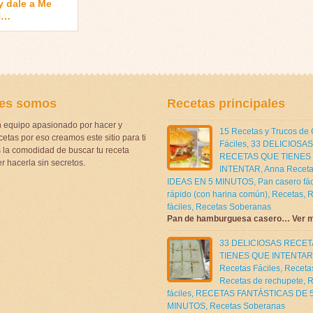
 dale a Me
N…
es somos
Recetas principales
 equipo apasionado por hacer y
15 Recetas y Trucos de
etas por eso creamos este sitio para ti
Fáciles
,
33 DELICIOSAS
la comodidad de buscar tu receta
RECETAS QUE TIENES
r hacerla sin secretos.
INTENTAR
,
Anna Receta
IDEAS EN 5 MINUTOS
,
Pan casero fác
rápido (con harina común)
,
Recetas
,
R
fáciles
,
Recetas Soberanas
Pan de hamburguesa casero… Ver 
33 DELICIOSAS RECE
TIENES QUE INTENTAR
Recetas Fáciles
,
Receta
Recetas de rechupete
,
R
fáciles
,
RECETAS FANTÁSTICAS DE 
MINUTOS
,
Recetas Soberanas