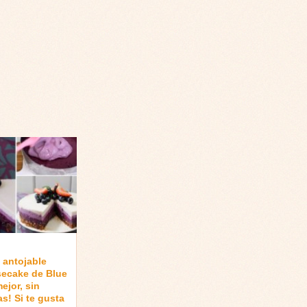
 antojable
secake de Blue
mejor, sin
as! Si te gusta