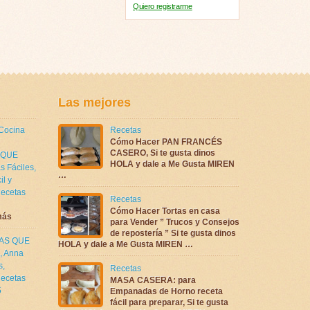
Quiero registrarme
Las mejores
 Cocina
Recetas
Cómo Hacer PAN FRANCÉS
CASERO, Si te gusta dinos
 QUE
HOLA y dale a Me Gusta MIREN
s Fáciles
,
…
il y
ecetas
Recetas
Cómo Hacer Tortas en casa
más
para Vender ” Trucos y Consejos
de repostería ” Si te gusta dinos
TAS QUE
HOLA y dale a Me Gusta MIREN …
,
Anna
s
,
Recetas
ecetas
MASA CASERA: para
5
Empanadas de Horno receta
fácil para preparar, Si te gusta