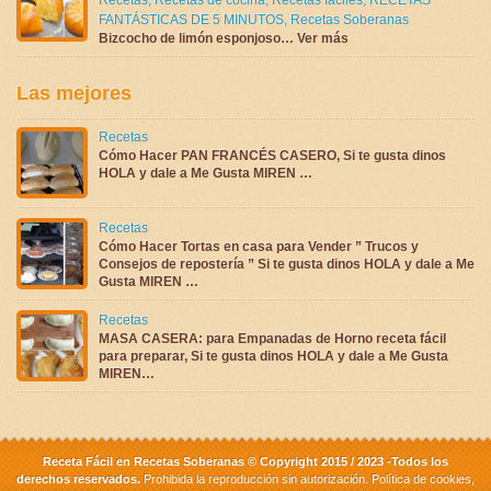
FANTÁSTICAS DE 5 MINUTOS
,
Recetas Soberanas
Bizcocho de limón esponjoso… Ver más
Las mejores
Recetas
Cómo Hacer PAN FRANCÉS CASERO, Si te gusta dinos
HOLA y dale a Me Gusta MIREN …
Recetas
Cómo Hacer Tortas en casa para Vender ” Trucos y
Consejos de repostería ” Si te gusta dinos HOLA y dale a Me
Gusta MIREN …
Recetas
MASA CASERA: para Empanadas de Horno receta fácil
para preparar, Si te gusta dinos HOLA y dale a Me Gusta
MIREN…
Receta Fácil en Recetas Soberanas © Copyright 2015 / 2023 -Todos los
derechos reservados.
Prohibida la reproducción sin autorización.
Política de cookies
,