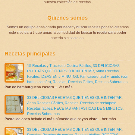
nuestra colección de recetas.
Quienes somos
Somos un equipo apasionado por hacer y buscar recetas por eso creamos
este sitio para ti que amas la comodidad de buscar tu receta para poder
hacerla sin secretos.
Recetas principales
15 Recetas y Trucos de Cocina Fáciles
,
33 DELICIOSAS
RECETAS QUE TIENES QUE INTENTAR
,
Anna Recetas
Fáciles
,
IDEAS EN 5 MINUTOS
,
Pan casero fácil y rápido (con
harina común)
,
Recetas
,
Recetas fáciles
,
Recetas Soberanas
Pan de hamburguesa casero… Ver más
33 DELICIOSAS RECETAS QUE TIENES QUE INTENTAR
,
Anna Recetas Fáciles
,
Recetas
,
Recetas de rechupete
,
Recetas fáciles
,
RECETAS FANTÁSTICAS DE 5 MINUTOS
,
Recetas Soberanas
Pastel de coco helado el más húmedo que hayas visto… Ver más
33 DELICIOSAS RECETAS QUE TIENES QUE INTENTAR
,
Recetas
,
Recetas de cocina
,
Recetas fáciles
,
RECETAS