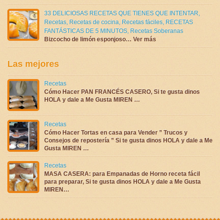
33 DELICIOSAS RECETAS QUE TIENES QUE INTENTAR
,
Recetas
,
Recetas de cocina
,
Recetas fáciles
,
RECETAS
FANTÁSTICAS DE 5 MINUTOS
,
Recetas Soberanas
Bizcocho de limón esponjoso… Ver más
Las mejores
Recetas
Cómo Hacer PAN FRANCÉS CASERO, Si te gusta dinos
HOLA y dale a Me Gusta MIREN …
Recetas
Cómo Hacer Tortas en casa para Vender ” Trucos y
Consejos de repostería ” Si te gusta dinos HOLA y dale a Me
Gusta MIREN …
Recetas
MASA CASERA: para Empanadas de Horno receta fácil
para preparar, Si te gusta dinos HOLA y dale a Me Gusta
MIREN…