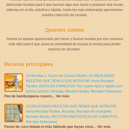
deliciosas recetas para ti que buscas algo que hacer y preparar esa receta
sabrosa en el día, práctica y rápida, hasta las más elaboradas aprovechan
nuestra colección de recetas.
Quienes somos
Somos un equipo apasionado por hacer y buscar recetas por eso creamos
este sitio para ti que amas la comodidad de buscar tu receta para poder
hacerla sin secretos.
Recetas principales
15 Recetas y Trucos de Cocina Fáciles
,
33 DELICIOSAS
RECETAS QUE TIENES QUE INTENTAR
,
Anna Recetas
Fáciles
,
IDEAS EN 5 MINUTOS
,
Pan casero fácil y rápido (con
harina común)
,
Recetas
,
Recetas fáciles
,
Recetas Soberanas
Pan de hamburguesa casero… Ver más
33 DELICIOSAS RECETAS QUE TIENES QUE INTENTAR
,
Anna Recetas Fáciles
,
Recetas
,
Recetas de rechupete
,
Recetas fáciles
,
RECETAS FANTÁSTICAS DE 5 MINUTOS
,
Recetas Soberanas
Pastel de coco helado el más húmedo que hayas visto… Ver más