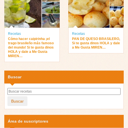
Recetas
Recetas
Cómo hacer caipirinha ¡el
PAN DE QUESO BRASILERO,
trago brasileño más famoso
Si te gusta dinos HOLA y dale
del mundo! Si te gusta dinos
a Me Gusta MIREN…
HOLA y dale a Me Gusta
MIREN…
Buscar
Buscar
Área de suscriptores