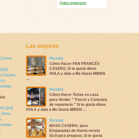
Quiero registrarme
Las mejores
 Cocina
Recetas
Cómo Hacer PAN FRANCÉS
CASERO, Si te gusta dinos
 QUE
HOLA y dale a Me Gusta MIREN
s Fáciles
,
…
il y
ecetas
Recetas
Cómo Hacer Tortas en casa
más
para Vender ” Trucos y Consejos
de repostería ” Si te gusta dinos
TAS QUE
HOLA y dale a Me Gusta MIREN …
,
Anna
s
,
Recetas
ecetas
MASA CASERA: para
5
Empanadas de Horno receta
fácil para preparar, Si te gusta