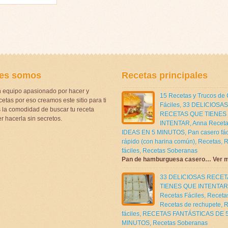
es somos
Recetas principales
 equipo apasionado por hacer y
15 Recetas y Trucos de
etas por eso creamos este sitio para ti
Fáciles
,
33 DELICIOSAS
la comodidad de buscar tu receta
RECETAS QUE TIENES
r hacerla sin secretos.
INTENTAR
,
Anna Receta
IDEAS EN 5 MINUTOS
,
Pan casero fác
rápido (con harina común)
,
Recetas
,
R
fáciles
,
Recetas Soberanas
Pan de hamburguesa casero… Ver 
33 DELICIOSAS RECE
TIENES QUE INTENTAR
Recetas Fáciles
,
Receta
Recetas de rechupete
,
R
fáciles
,
RECETAS FANTÁSTICAS DE 
MINUTOS
,
Recetas Soberanas