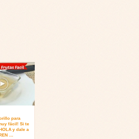
rillo para
uy fácil! Si te
HOLA y dale a
IREN …