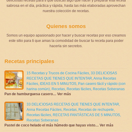
deliciosas recetas para ti que buscas algo que hacer y preparar esa receta
sabrosa en el día, práctica y rápida, hasta las más elaboradas aprovechan
nuestra colección de recetas.
Quienes somos
Somos un equipo apasionado por hacer y buscar recetas por eso creamos
este sitio para ti que amas la comodidad de buscar tu receta para poder
hacerla sin secretos.
Recetas principales
15 Recetas y Trucos de Cocina Fáciles
,
33 DELICIOSAS
RECETAS QUE TIENES QUE INTENTAR
,
Anna Recetas
Fáciles
,
IDEAS EN 5 MINUTOS
,
Pan casero fácil y rápido (con
harina común)
,
Recetas
,
Recetas fáciles
,
Recetas Soberanas
Pan de hamburguesa casero… Ver más
33 DELICIOSAS RECETAS QUE TIENES QUE INTENTAR
,
Anna Recetas Fáciles
,
Recetas
,
Recetas de rechupete
,
Recetas fáciles
,
RECETAS FANTÁSTICAS DE 5 MINUTOS
,
Recetas Soberanas
Pastel de coco helado el más húmedo que hayas visto… Ver más