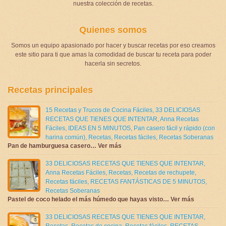
nuestra colección de recetas.
Quienes somos
Somos un equipo apasionado por hacer y buscar recetas por eso creamos
este sitio para ti que amas la comodidad de buscar tu receta para poder
hacerla sin secretos.
Recetas principales
15 Recetas y Trucos de Cocina Fáciles
,
33 DELICIOSAS
RECETAS QUE TIENES QUE INTENTAR
,
Anna Recetas
Fáciles
,
IDEAS EN 5 MINUTOS
,
Pan casero fácil y rápido (con
harina común)
,
Recetas
,
Recetas fáciles
,
Recetas Soberanas
Pan de hamburguesa casero… Ver más
33 DELICIOSAS RECETAS QUE TIENES QUE INTENTAR
,
Anna Recetas Fáciles
,
Recetas
,
Recetas de rechupete
,
Recetas fáciles
,
RECETAS FANTÁSTICAS DE 5 MINUTOS
,
Recetas Soberanas
Pastel de coco helado el más húmedo que hayas visto… Ver más
33 DELICIOSAS RECETAS QUE TIENES QUE INTENTAR
,
Recetas
,
Recetas de cocina
,
Recetas fáciles
,
RECETAS