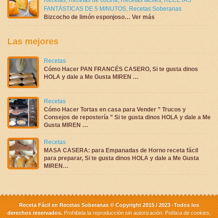
FANTÁSTICAS DE 5 MINUTOS
,
Recetas Soberanas
Bizcocho de limón esponjoso… Ver más
Las mejores
Recetas
Cómo Hacer PAN FRANCÉS CASERO, Si te gusta dinos
HOLA y dale a Me Gusta MIREN …
Recetas
Cómo Hacer Tortas en casa para Vender ” Trucos y
Consejos de repostería ” Si te gusta dinos HOLA y dale a Me
Gusta MIREN …
Recetas
MASA CASERA: para Empanadas de Horno receta fácil
para preparar, Si te gusta dinos HOLA y dale a Me Gusta
MIREN…
Receta Fácil en Recetas Soberanas © Copyright 2015 / 2023 -Todos los
derechos reservados.
Prohibida la reproducción sin autorización.
Política de cookies
,