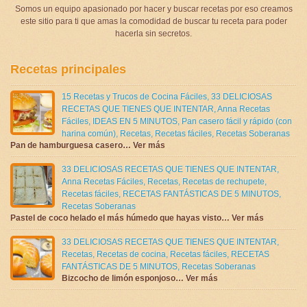
Somos un equipo apasionado por hacer y buscar recetas por eso creamos
este sitio para ti que amas la comodidad de buscar tu receta para poder
hacerla sin secretos.
Recetas principales
15 Recetas y Trucos de Cocina Fáciles
,
33 DELICIOSAS
RECETAS QUE TIENES QUE INTENTAR
,
Anna Recetas
Fáciles
,
IDEAS EN 5 MINUTOS
,
Pan casero fácil y rápido (con
harina común)
,
Recetas
,
Recetas fáciles
,
Recetas Soberanas
Pan de hamburguesa casero… Ver más
33 DELICIOSAS RECETAS QUE TIENES QUE INTENTAR
,
Anna Recetas Fáciles
,
Recetas
,
Recetas de rechupete
,
Recetas fáciles
,
RECETAS FANTÁSTICAS DE 5 MINUTOS
,
Recetas Soberanas
Pastel de coco helado el más húmedo que hayas visto… Ver más
33 DELICIOSAS RECETAS QUE TIENES QUE INTENTAR
,
Recetas
,
Recetas de cocina
,
Recetas fáciles
,
RECETAS
FANTÁSTICAS DE 5 MINUTOS
,
Recetas Soberanas
Bizcocho de limón esponjoso… Ver más