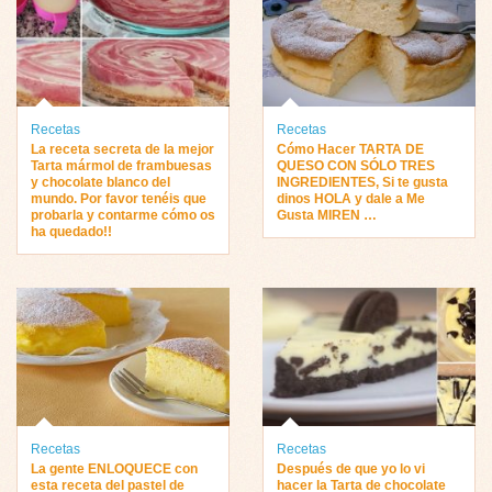
Recetas
Recetas
La receta secreta de la mejor
Cómo Hacer TARTA DE
Tarta mármol de frambuesas
QUESO CON SÓLO TRES
y chocolate blanco del
INGREDIENTES, Si te gusta
mundo. Por favor tenéis que
dinos HOLA y dale a Me
probarla y contarme cómo os
Gusta MIREN …
ha quedado!!
Recetas
Recetas
La gente ENLOQUECE con
Después de que yo lo vi
esta receta del pastel de
hacer la Tarta de chocolate