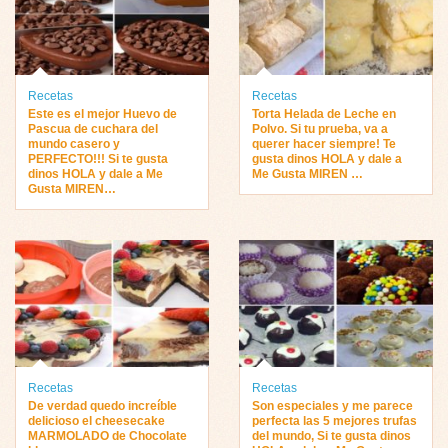
Recetas
Recetas
Este es el mejor Huevo de
Torta Helada de Leche en
Pascua de cuchara del
Polvo. Si tu prueba, va a
mundo casero y
querer hacer siempre! Te
PERFECTO!!! Si te gusta
gusta dinos HOLA y dale a
dinos HOLA y dale a Me
Me Gusta MIREN …
Gusta MIREN…
Recetas
Recetas
De verdad quedo increíble
Son especiales y me parece
delicioso el cheesecake
perfecta las 5 mejores trufas
MARMOLADO de Chocolate
del mundo, Si te gusta dinos