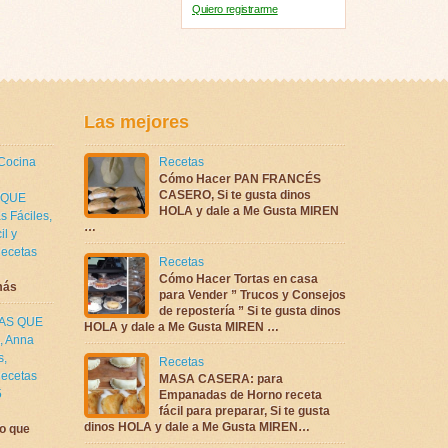
Quiero registrarme
Las mejores
 Cocina
Recetas
Cómo Hacer PAN FRANCÉS
CASERO, Si te gusta dinos
 QUE
HOLA y dale a Me Gusta MIREN
s Fáciles
,
…
il y
ecetas
Recetas
Cómo Hacer Tortas en casa
más
para Vender ” Trucos y Consejos
de repostería ” Si te gusta dinos
TAS QUE
HOLA y dale a Me Gusta MIREN …
,
Anna
s
,
Recetas
ecetas
MASA CASERA: para
5
Empanadas de Horno receta
fácil para preparar, Si te gusta
dinos HOLA y dale a Me Gusta MIREN…
o que