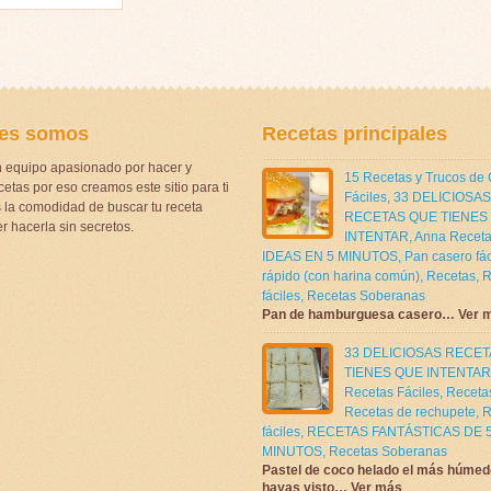
es somos
Recetas principales
 equipo apasionado por hacer y
15 Recetas y Trucos de
etas por eso creamos este sitio para ti
Fáciles
,
33 DELICIOSAS
la comodidad de buscar tu receta
RECETAS QUE TIENES
r hacerla sin secretos.
INTENTAR
,
Anna Receta
IDEAS EN 5 MINUTOS
,
Pan casero fác
rápido (con harina común)
,
Recetas
,
R
fáciles
,
Recetas Soberanas
Pan de hamburguesa casero… Ver 
33 DELICIOSAS RECE
TIENES QUE INTENTAR
Recetas Fáciles
,
Receta
Recetas de rechupete
,
R
fáciles
,
RECETAS FANTÁSTICAS DE 
MINUTOS
,
Recetas Soberanas
Pastel de coco helado el más húmed
hayas visto… Ver más