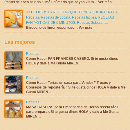
Pastel de coco helado el más húmedo que hayas visto… Ver más
33 DELICIOSAS RECETAS QUE TIENES QUE INTENTAR
,
Recetas
,
Recetas de cocina
,
Recetas fáciles
,
RECETAS
FANTÁSTICAS DE 5 MINUTOS
,
Recetas Soberanas
Bizcocho de limón esponjoso… Ver más
Las mejores
Recetas
Cómo Hacer PAN FRANCÉS CASERO, Si te gusta dinos
HOLA y dale a Me Gusta MIREN …
Recetas
Cómo Hacer Tortas en casa para Vender ” Trucos y
Consejos de repostería ” Si te gusta dinos HOLA y dale a Me
Gusta MIREN …
Recetas
MASA CASERA: para Empanadas de Horno receta fácil
para preparar, Si te gusta dinos HOLA y dale a Me Gusta
MIREN…