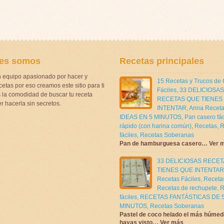
es somos
Recetas principales
 equipo apasionado por hacer y
15 Recetas y Trucos de
etas por eso creamos este sitio para ti
Fáciles
,
33 DELICIOSAS
la comodidad de buscar tu receta
RECETAS QUE TIENES
r hacerla sin secretos.
INTENTAR
,
Anna Receta
IDEAS EN 5 MINUTOS
,
Pan casero fác
rápido (con harina común)
,
Recetas
,
R
fáciles
,
Recetas Soberanas
Pan de hamburguesa casero… Ver 
33 DELICIOSAS RECE
TIENES QUE INTENTAR
Recetas Fáciles
,
Receta
Recetas de rechupete
,
R
fáciles
,
RECETAS FANTÁSTICAS DE 
MINUTOS
,
Recetas Soberanas
Pastel de coco helado el más húmed
hayas visto… Ver más