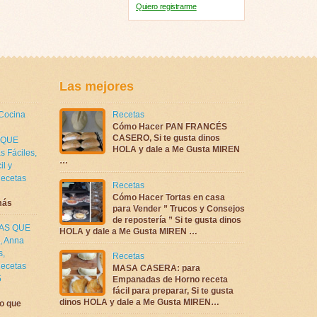
Quiero registrarme
Las mejores
 Cocina
Recetas
Cómo Hacer PAN FRANCÉS
CASERO, Si te gusta dinos
 QUE
HOLA y dale a Me Gusta MIREN
s Fáciles
,
…
il y
ecetas
Recetas
Cómo Hacer Tortas en casa
más
para Vender ” Trucos y Consejos
de repostería ” Si te gusta dinos
TAS QUE
HOLA y dale a Me Gusta MIREN …
,
Anna
s
,
Recetas
ecetas
MASA CASERA: para
5
Empanadas de Horno receta
fácil para preparar, Si te gusta
dinos HOLA y dale a Me Gusta MIREN…
o que